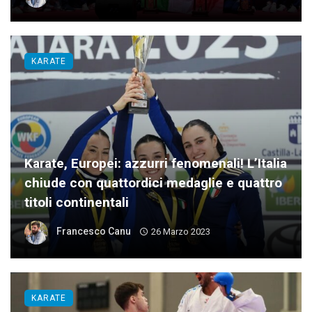
KARATE
Karate, Europei: azzurri fenomenali! L’Italia
chiude con quattordici medaglie e quattro
titoli continentali
Francesco Canu
26 Marzo 2023
KARATE