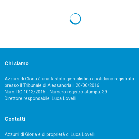
OLIMPIADI PYEONGCHANG 2018
Olimpiadi invernali 2018: il calendario
gare di lunedì 19 febbraio
18 Febbraio 2018
1537 views
0
Luca Lovelli
Olimpiadi invernali 2018, calendario gare di lunedì 19
febbraio. Il pattinaggio torna in pista con il programma
corto dell’artistico a coppie. Poi curling, pattinaggio di
velocità e salto con gli sci. Poche possibilità di medaglia
per l’Italia.