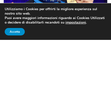
Utilizziamo i Cookies per offrirti la migliore esperienza sul
nostro sito web.
Puoi avere maggiori informazioni riguardo ai Cookies Utilizzati
o decidere di disabilitarli recandoti su
impostazioni
.
Nora Consuelo, medaglia di bronzo nel fioretto femminile individuale
Accetta
categoria C (fonte: pagina Facebook ufficiale FederScherma)
SCHERMA IN CARROZZINA,
EUROPEI 2018: LA SESTA
MEDAGLIA AZZURRA
Continua l’avventura degli azzurri FederScherma
impegnati ai
Campionati d’Europa di scherma in
carrozzina Terni 2018
, giunti alla
quarta giornata
.