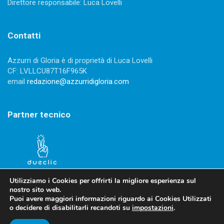
Direttore responsabile: Luca Lovelli
Contatti
Azzurri di Gloria è di proprietà di Luca Lovelli
CF: LVLLCU87T16F965K
email
redazione@azzurridigloria.com
Partner tecnico
Utilizziamo i Cookies per offrirti la migliore esperienza sul
nostro sito web.
Puoi avere maggiori informazioni riguardo ai Cookies Utilizzati
o decidere di disabilitarli recandoti su
impostazioni
.
Privacy Policy
-
Cookies Policy