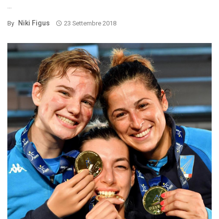
...
Niki Figus
By
23 Settembre 2018