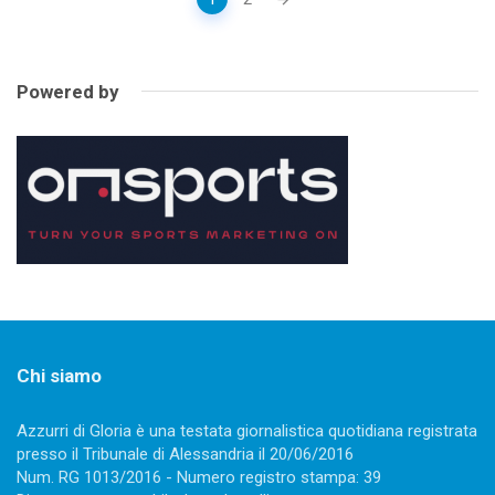
navigation
Powered by
Chi siamo
Azzurri di Gloria è una testata giornalistica quotidiana registrata
presso il Tribunale di Alessandria il 20/06/2016
Num. RG 1013/2016 - Numero registro stampa: 39