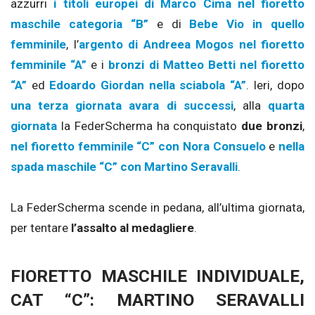
azzurri
i titoli europei di Marco Cima nel fioretto
maschile categoria “B”
e di
Bebe Vio in quello
femminile
, l’
argento di Andreea Mogos nel fioretto
femminile “A”
e i
bronzi di Matteo Betti nel fioretto
“A”
ed
Edoardo Giordan nella sciabola “A”
. Ieri, dopo
una terza giornata avara di successi
, alla
quarta
giornata
la FederScherma ha conquistato
due bronzi
,
nel fioretto femminile “C” con Nora Consuelo
e
nella
spada maschile “C” con Martino Seravalli
.
La FederScherma scende in pedana, all’ultima giornata,
per tentare
l’assalto al medagliere
.
FIORETTO MASCHILE INDIVIDUALE,
CAT “C”: MARTINO SERAVALLI