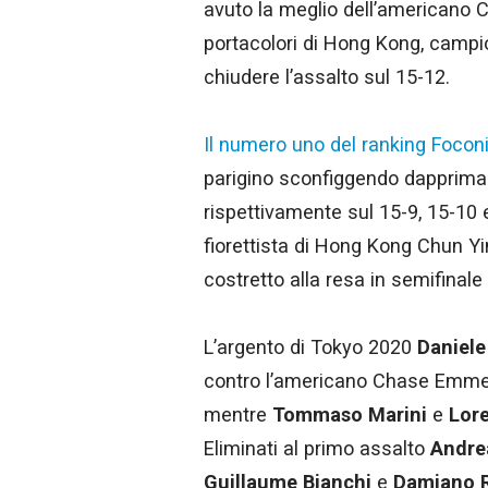
avuto la meglio dell’americano 
portacolori di Hong Kong, campio
chiudere l’assalto sul 15-12.
Il numero uno del ranking Focon
parigino sconfiggendo dapprima 
rispettivamente sul 15-9, 15-10 e
fiorettista di Hong Kong Chun Yi
costretto alla resa in semifinale
L’argento di Tokyo 2020
Daniele
contro l’americano Chase Emmer.
mentre
Tommaso Marini
e
Lor
Eliminati al primo assalto
Andre
Guillaume Bianchi
e
Damiano R