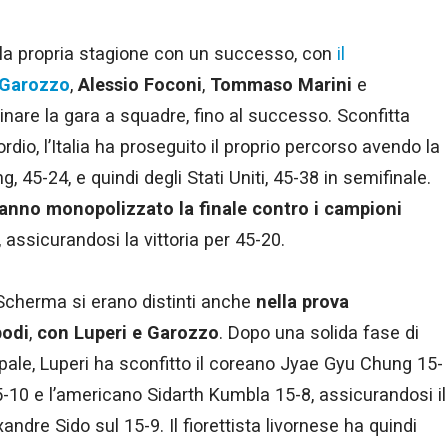
ue la propria stagione con un successo, con
il
 Garozzo
,
Alessio Foconi
,
Tommaso Marini
e
inare la gara a squadre, fino al successo. Sconfitta
sordio, l’Italia ha proseguito il proprio percorso avendo la
, 45-24, e quindi degli Stati Uniti, 45-38 in semifinale.
hanno monopolizzato la finale contro i campioni
, assicurandosi la vittoria per 45-20.
erScherma si erano distinti anche
nella prova
podi
,
con Luperi e Garozzo
. Dopo una solida fase di
cipale, Luperi ha sconfitto il coreano Jyae Gyu Chung 15-
5-10 e l’americano Sidarth Kumbla 15-8, assicurandosi il
ndre Sido sul 15-9. Il fiorettista livornese ha quindi