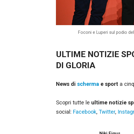
Foconi e Luperi sul podio dell
ULTIME NOTIZIE S
DI GLORIA
News di
scherma
e sport
a cinq
Scopri tutte le
ultime notizie sp
social:
Facebook
,
Twitter
,
Insta
Niki Figus