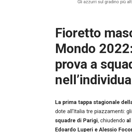
Gli azzurri sul gradino più al
Fioretto mas
Mondo 2022: l
prova a squad
nell’individu
La prima tappa stagionale del
dote all’Italia tre piazzamenti: gl
squadre di Parigi
, chiudendo
al
Edoardo Luperi e Alessio Foco