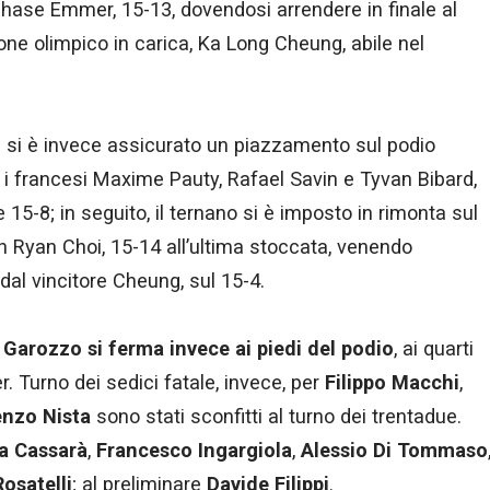
Chase Emmer, 15-13, dovendosi arrendere in finale al
ne olimpico in carica, Ka Long Cheung, abile nel
i
si è invece assicurato un piazzamento sul podio
i francesi Maxime Pauty, Rafael Savin e Tyvan Bibard,
 15-8; in seguito, il ternano si è imposto in rimonta sul
n Ryan Choi, 15-14 all’ultima stoccata, venendo
 dal vincitore Cheung, sul 15-4.
 Garozzo si ferma invece ai piedi del podio
, ai quarti
 Turno dei sedici fatale, invece, per
Filippo Macchi
,
enzo Nista
sono stati sconfitti al turno dei trentadue.
a Cassarà
,
Francesco Ingargiola
,
Alessio Di Tommaso
osatelli
; al preliminare
Davide Filippi
.