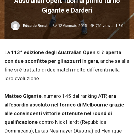
Australian Open: fuori al primo turno
Gigante e Darderi
12 Gennaio 2025
761 views
0
Edoardo Renati
La
113^ edizione degli Australian Open
si è
aperta
con due sconfitte per gli azzurri in gara
, anche se alla
fine si è trattato di due match molto differenti nella
loro evoluzione.
Matteo Gigante
, numero 145 del ranking ATP,
era
all’esordio assoluto nel torneo di Melbourne grazie
alle convincenti vittorie ottenute nel round di
qualificazione
contro Nick Hardt (Repubblica
Dominicana), Lukas Neumayer (Austria) ed Henrique