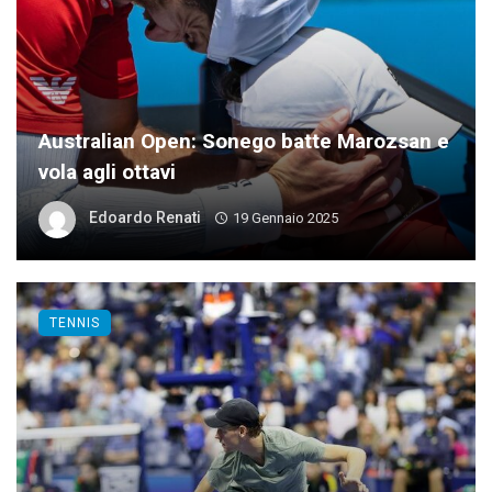
Australian Open: Sonego batte Marozsan e
vola agli ottavi
Edoardo Renati
19 Gennaio 2025
TENNIS