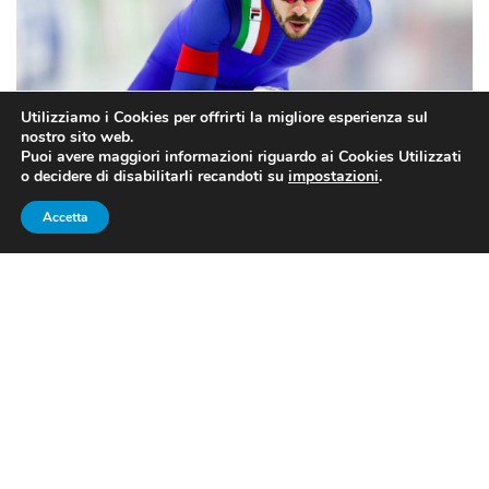
Utilizziamo i Cookies per offrirti la migliore esperienza sul
nostro sito web.
Puoi avere maggiori informazioni riguardo ai Cookies Utilizzati
o decidere di disabilitarli recandoti su
impostazioni
.
Accetta
Fonte Foto: pagina Facebook CONI
Nella seconda giornata di gare della Coppa del Mondo
di pattinaggio di velocità,
Davide Ghiotto
ha riscritto la
storia. Il campione azzurro ha stabilito il nuovo record
mondiale nei 10.000 metri con il tempo straordinario di
12’25″69
, abbassando di cinque secondi il primato
precedente di
12’30″74
detenuto dallo svedese Niels