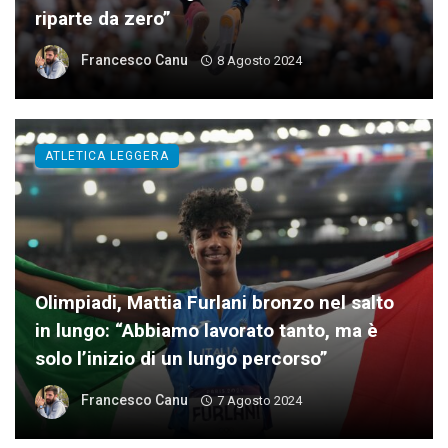
riparte da zero”
Francesco Canu
8 Agosto 2024
ATLETICA LEGGERA
Olimpiadi, Mattia Furlani bronzo nel salto
in lungo: “Abbiamo lavorato tanto, ma è
solo l’inizio di un lungo percorso”
Francesco Canu
7 Agosto 2024