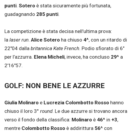
punti
.
Sotero
è stata sicuramente più fortunata,
guadagnando
285
punti
.
La competizione è stata decisa nell’ultima prova:
la
laser run
.
Alice Sotero
ha chiuso
4^
, con un ritardo di
22″04 dalla
britannica Kate French
. Podio sfiorato di 6″
per l’azzurra.
Elena Micheli
, invece, ha concluso
29^
a
2’16″57.
GOLF: NON BENE LE AZZURRE
Giulia Molinaro
e
Lucrezia Colombotto Rosso
hanno
chiuso il loro 3°
round
. Le due azzurre si trovano ancora
verso il fondo della classifica:
Molinaro
è
46^
in
+3
,
mentre
Colombotto Rosso
è addirittura
56^
con