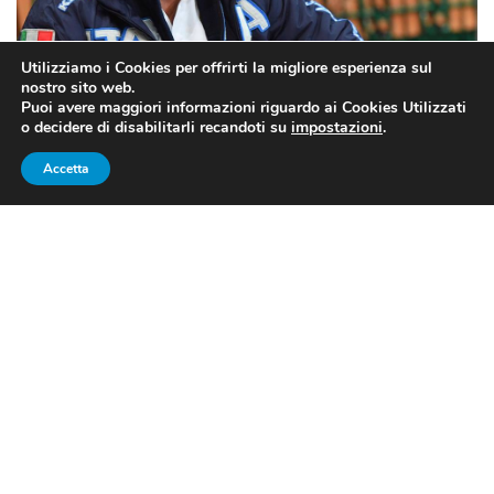
Utilizziamo i Cookies per offrirti la migliore esperienza sul
nostro sito web.
Puoi avere maggiori informazioni riguardo ai Cookies Utilizzati
o decidere di disabilitarli recandoti su
impostazioni
.
Accetta
Coach Andrea Cipressa, commissario tecnico dell’Italia del
fioretto (fonte: pagina Facebook della FIE)
Olimpiadi, scherma: il fioretto
azzurro “sfiducia” coach Cipressa
L’ultima stoccata del fioretto azzurro ha come
bersaglio Andrea Cipressa
, il suo Commissario
Tecnico.