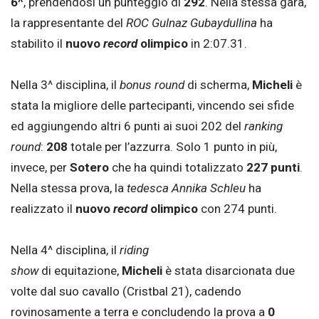
6^
, prendendosi un punteggio di
292
. Nella stessa gara,
la rappresentante del
ROC Gulnaz Gubaydullina
ha
stabilito il
nuovo
record
olimpico
in 2:07.31.
Nella 3^ disciplina, il
bonus round
di scherma,
Micheli
è
stata la migliore delle partecipanti, vincendo sei sfide
ed aggiungendo altri 6 punti ai suoi 202 del
ranking
round
:
208
totale per l’azzurra. Solo 1 punto in più,
invece, per
Sotero
che ha quindi totalizzato
227 punti
.
Nella stessa prova, la
tedesca Annika Schleu
ha
realizzato il
nuovo
record
olimpico
con 274 punti.
Nella 4^ disciplina, il
riding
show
di equitazione,
Micheli
è stata disarcionata due
volte dal suo cavallo (Cristbal 21), cadendo
rovinosamente a terra e concludendo la prova a
0