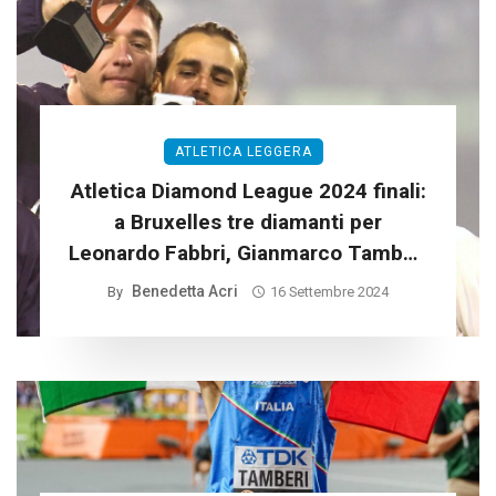
ATLETICA LEGGERA
Atletica Diamond League 2024 finali:
a Bruxelles tre diamanti per
Leonardo Fabbri, Gianmarco Tamberi
e Larissa Iapichino
Benedetta Acri
By
16 Settembre 2024