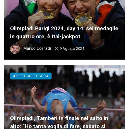
Olimpiadi Parigi 2024, day 14: sei medaglie
in quattro ore, è Ital-jackpot
Marco Corradi
9 Agosto 2024
ATLETICA LEGGERA
Olimpiadi, Tamberi in finale nel salto in
alto: “Ho tanta voglia di fare, sabato si