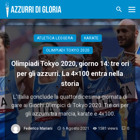
ATLETICA LEGGERA
KARATE
OLIMPIADI TOKYO 2020
Olimpiadi Tokyo 2020, giorno 14: tre ori
per gli azzurri. La 4×100 entra nella
storia
L'Italia conclude la quattordicesima giornata di
gare ai Giochi Olimpici di Tokyo 2020. Tre ori per
gli azzurri tra marcia, karate e 4x100.
6 Agosto 2021
1581 views
0
Federico Mariani