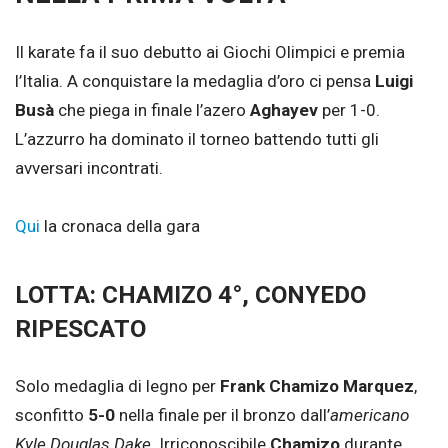
Il karate fa il suo debutto ai Giochi Olimpici e premia
l’Italia. A conquistare la medaglia d’oro ci pensa
Luigi
Busà
che piega in finale l’azero
Aghayev
per 1-0.
L’azzurro ha dominato il torneo battendo tutti gli
avversari incontrati.
Qui
la cronaca della gara
LOTTA: CHAMIZO 4°, CONYEDO
RIPESCATO
Solo medaglia di legno per
Frank Chamizo Marquez
,
sconfitto
5-0
nella finale per il bronzo dall’
americano
Kyle Douglas Dake
. Irriconoscibile
Chamizo
durante