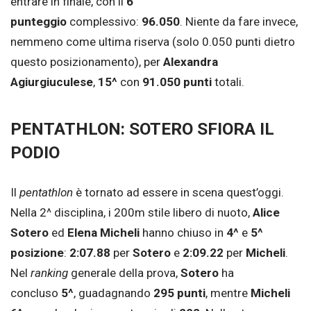
entrare in finale, con il
6°
punteggio
complessivo:
96.050
. Niente da fare invece,
nemmeno come ultima riserva (solo 0.050 punti dietro
questo posizionamento), per
Alexandra
Agiurgiuculese
,
15^
con
91.050 punti
totali.
PENTATHLON: SOTERO SFIORA IL
PODIO
Il
pentathlon
è tornato ad essere in scena quest’oggi.
Nella 2^ disciplina, i 200m stile libero di nuoto,
Alice
Sotero
ed
Elena Micheli
hanno chiuso in
4^
e
5^
posizione
:
2:07.88
per
Sotero
e
2:09.22
per
Micheli
.
Nel
ranking
generale della prova,
Sotero
ha
concluso
5^
, guadagnando
295 punti
, mentre
Micheli