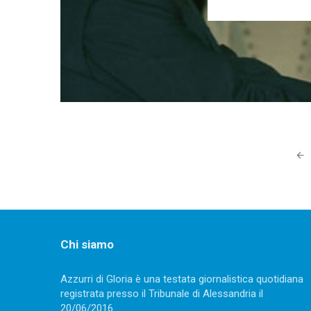
Posts
navigation
Chi siamo
Azzurri di Gloria è una testata giornalistica quotidiana
registrata presso il Tribunale di Alessandria il
20/06/2016