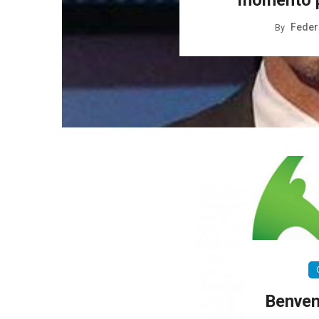
momento pi
Feder
By
Benvenu