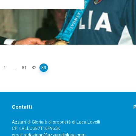
1
...
81
82
83
Contatti
P
Azzurri di Gloria è di proprietà di Luca Lovelli
CF: LVLLCU87T16F965K
email
redazione@azzurridigloria.com