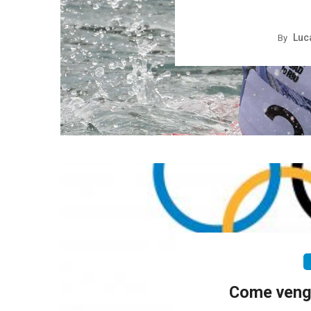
Luca
By
Come vengon