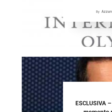
Azzurr
By
ESCLUSIVA – An