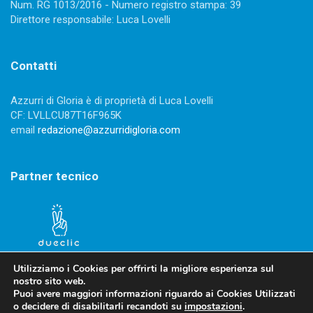
Num. RG 1013/2016 - Numero registro stampa: 39
Direttore responsabile: Luca Lovelli
Contatti
Azzurri di Gloria è di proprietà di Luca Lovelli
CF: LVLLCU87T16F965K
email
redazione@azzurridigloria.com
Partner tecnico
Utilizziamo i Cookies per offrirti la migliore esperienza sul
nostro sito web.
Puoi avere maggiori informazioni riguardo ai Cookies Utilizzati
o decidere di disabilitarli recandoti su
impostazioni
.
Privacy Policy
-
Cookies Policy