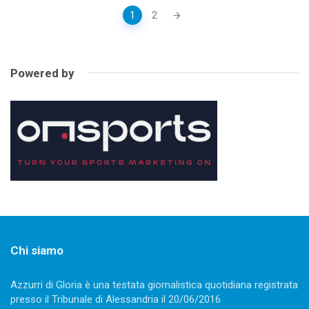
Posts
1
2
navigation
Powered by
Chi siamo
Azzurri di Gloria è una testata giornalistica quotidiana registrata
presso il Tribunale di Alessandria il 20/06/2016