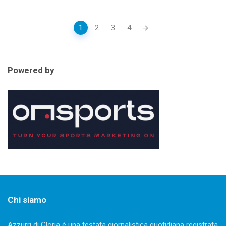
Posts
1
2
3
4
navigation
Powered by
Chi siamo
Azzurri di Gloria è una testata giornalistica quotidiana registrata