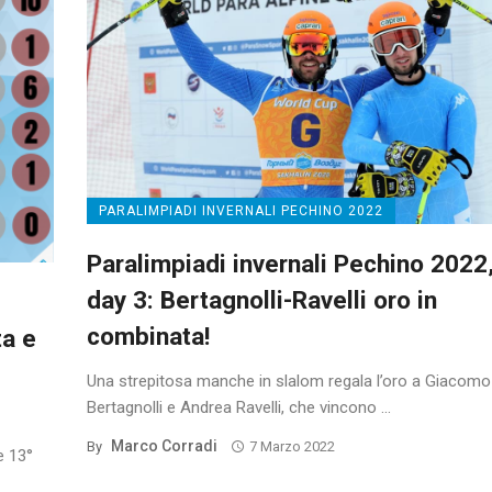
PARALIMPIADI INVERNALI PECHINO 2022
Paralimpiadi invernali Pechino 2022
day 3: Bertagnolli-Ravelli oro in
combinata!
ta e
Una strepitosa manche in slalom regala l’oro a Giacomo
Bertagnolli e Andrea Ravelli, che vincono ...
Marco Corradi
By
7 Marzo 2022
e 13°