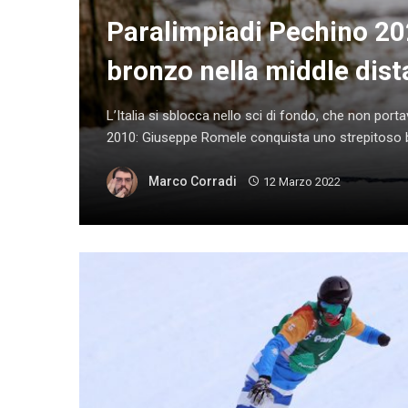
Paralimpiadi Pechino 20
bronzo nella middle dist
L’Italia si sblocca nello sci di fondo, che non po
2010: Giuseppe Romele conquista uno strepitoso br
Marco Corradi
12 Marzo 2022