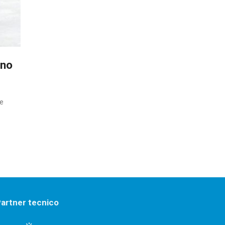
ino
le
artner tecnico