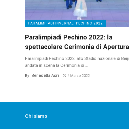
PARALIMPIADI INVERNALI PECHINO 2022
Paralimpiadi Pechino 2022: la
spettacolare Cerimonia di Apertura
Paralimpiadi Pechino 2022: allo Stadio nazionale di Beij
andata in scena la Cerimonia di ...
Benedetta Acri
By
4 Marzo 2022
Chi siamo