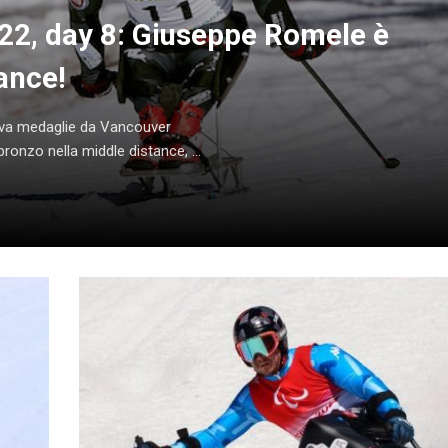
22, day 8: Giuseppe Romele è
ance!
rtava medaglie da Vancouver
onzo nella middle distance, ...