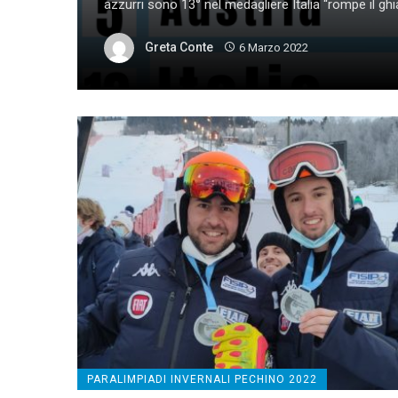
azzurri sono 13° nel medagliere Italia “rompe il ghiac
Greta Conte
6 Marzo 2022
PARALIMPIADI INVERNALI PECHINO 2022