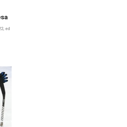
esa
22, ed