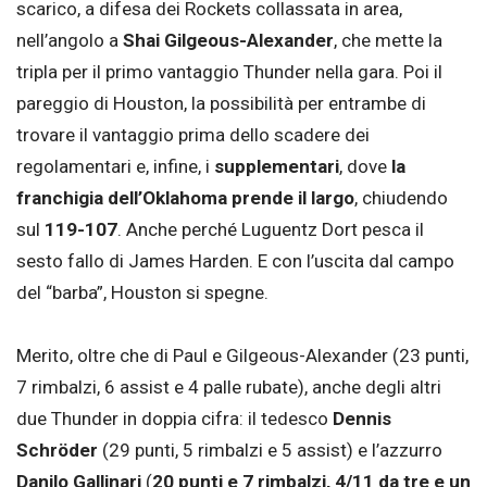
scarico, a difesa dei Rockets collassata in area,
nell’angolo a
Shai Gilgeous-Alexander
, che mette la
tripla per il primo vantaggio Thunder nella gara. Poi il
pareggio di Houston, la possibilità per entrambe di
trovare il vantaggio prima dello scadere dei
regolamentari e, infine, i
supplementari
, dove
la
franchigia dell’Oklahoma prende il largo
, chiudendo
sul
119-107
. Anche perché Luguentz Dort pesca il
sesto fallo di James Harden. E con l’uscita dal campo
del “barba”, Houston si spegne.
Merito, oltre che di Paul e Gilgeous-Alexander (23 punti,
7 rimbalzi, 6 assist e 4 palle rubate), anche degli altri
due Thunder in doppia cifra: il tedesco
Dennis
Schröder
(29 punti, 5 rimbalzi e 5 assist) e l’azzurro
Danilo Gallinari
(
20 punti e 7 rimbalzi, 4/11 da tre e un