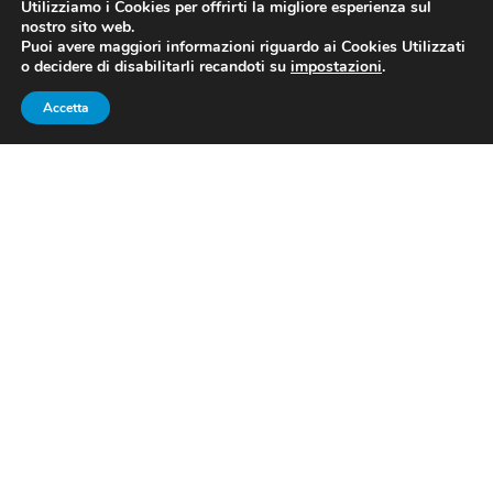
Utilizziamo i Cookies per offrirti la migliore esperienza sul
nostro sito web.
Puoi avere maggiori informazioni riguardo ai Cookies Utilizzati
o decidere di disabilitarli recandoti su
impostazioni
.
Accetta
Danilo Gallinari in penetrazione contro Robert Covington in
gara-uno (fonte: profilo Twitter ufficiale NBA)
Basket, playoff NBA 2020:
ancora Houston in gara-due, OKC
sconfitta 98-111
Gara-2 in archivio
. E
a sorridere è ancora Houston
,
che mette una serie ipoteca sul passaggio del
primo
turno dei playoff NBA 2020
, portandosi sul
2-0
. Nulla
ha potuto
OKC
,
sconfitta 111-98
, dal tiro da tre, dalla
difesa e dalla panchina di coach Mike D’Antoni.