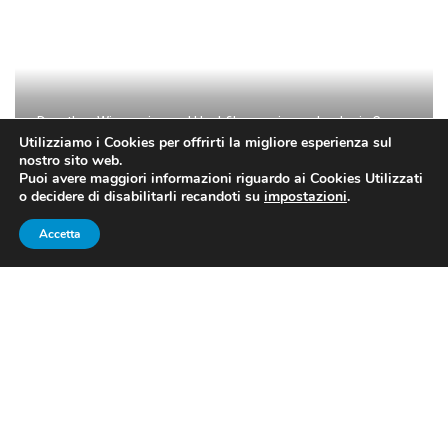
Dorothea Wierer vince ad Hochfilzen e rimane leader in Coppa
Utilizziamo i Cookies per offrirti la migliore esperienza sul
del Mondo
nostro sito web.
Puoi avere maggiori informazioni riguardo ai Cookies Utilizzati
o decidere di disabilitarli recandoti su
impostazioni
.
Accetta
BIATHLON, COPPA DEL MONDO
2018/2019: LO SPRINT
VINCENTE DI DOROTHEA
WIERER
Erano quasi 19 anni che il biathlon femminile azzurro
aspettava questo momento:
Dorothea Wierer