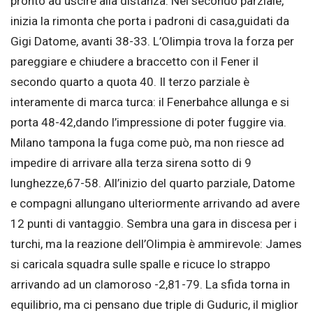
pronto ad uscire alla distanza. Nel secondo parziale,
inizia la rimonta che porta i padroni di casa,guidati da
Gigi Datome, avanti 38-33. L’Olimpia trova la forza per
pareggiare e chiudere a braccetto con il Fener il
secondo quarto a quota 40. Il terzo parziale è
interamente di marca turca: il Fenerbahce allunga e si
porta 48-42,dando l’impressione di poter fuggire via.
Milano tampona la fuga come può, ma non riesce ad
impedire di arrivare alla terza sirena sotto di 9
lunghezze,67-58. All’inizio del quarto parziale, Datome
e compagni allungano ulteriormente arrivando ad avere
12 punti di vantaggio. Sembra una gara in discesa per i
turchi, ma la reazione dell’Olimpia è ammirevole: James
si caricala squadra sulle spalle e ricuce lo strappo
arrivando ad un clamoroso -2,81-79. La sfida torna in
equilibrio, ma ci pensano due triple di Guduric, il miglior