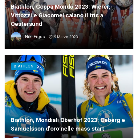
Biathlon, Coppa Mondo 2023: Wierer,
Vittozzi e Giacomel calano il tris a
Oestersund
Niki Figus
9 Marzo 2023
BIATHLON
Biathlon, Mondiali Oberhof 2023: Oeberg e
Samuelsson d’oro nelle mass start