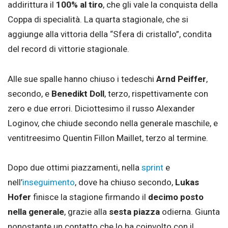
addirittura il
100% al tiro
, che gli vale la conquista della
Coppa di specialità. La quarta stagionale, che si
aggiunge alla vittoria della “Sfera di cristallo”, condita
del record di vittorie stagionale.
Alle sue spalle hanno chiuso i tedeschi
Arnd Peiffer
,
secondo, e
Benedikt Doll
, terzo, rispettivamente con
zero e due errori. Diciottesimo il russo Alexander
Loginov, che chiude secondo nella generale maschile, e
ventitreesimo Quentin Fillon Maillet, terzo al termine.
Dopo due ottimi piazzamenti, nella
sprint
e
nell’
inseguimento
, dove ha chiuso secondo,
Lukas
Hofer
finisce la stagione firmando il
decimo posto
nella generale
, grazie alla
sesta piazza
odierna. Giunta
nonostante un contatto che lo ha coinvolto con il