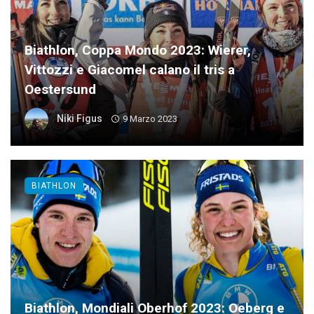
Biathlon, Coppa Mondo 2023: Wierer,
Vittozzi e Giacomel calano il tris a
Oestersund
Niki Figus
9 Marzo 2023
BIATHLON
Biathlon, Mondiali Oberhof 2023: Oeberg e