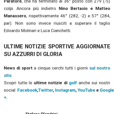
Paratore
, che ha terminato al 36° posto con 279 (-5)
colpi. Ancora più indietro
Nino Bertasio e Matteo
Manassero
, rispettivamente 46° (282, -2) e 57° (284,
par). Non sono invece riusciti a superare il taglio
Edoardo Molinari e Luca Cianchetti.
ULTIME NOTIZIE SPORTIVE AGGIORNATE
SU AZZURRI DI GLORIA
News di sport
a cinque cerchi tutti i giorni
sul nostro
sito
.
Scopri tutte le
ultime notizie di
golf
anche sui nostri
social:
Facebook
,
Twitter
,
Instagram
,
YouTube
e
Google
+.