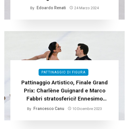
Edoardo Renati
By
24 Marzo 2024
PATTINAGGIO DI FIGURA
Pattinaggio Artistico, Finale Grand
Prix: Charlène Guignard e Marco
Fabbri stratosferici! Ennesimo
record per l’Italia
Francesco Canu
By
10 Dicembre 2023