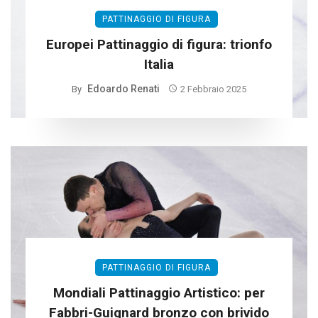
PATTINAGGIO DI FIGURA
Europei Pattinaggio di figura: trionfo
Italia
Edoardo Renati
By
2 Febbraio 2025
PATTINAGGIO DI FIGURA
Mondiali Pattinaggio Artistico: per
Fabbri-Guignard bronzo con brivido