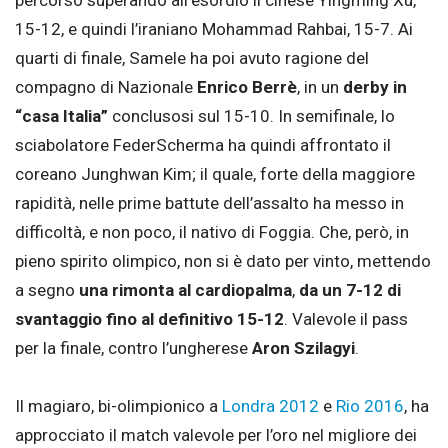
percorso superando all’esordio il cinese Yingming Xu,
15-12, e quindi l’iraniano Mohammad Rahbai, 15-7. Ai
quarti di finale, Samele ha poi avuto ragione del
compagno di Nazionale
Enrico Berrè
, in un
derby in
“casa Italia”
conclusosi sul 15-10. In semifinale, lo
sciabolatore FederScherma ha quindi affrontato il
coreano Junghwan Kim; il quale, forte della maggiore
rapidità, nelle prime battute dell’assalto ha messo in
difficoltà, e non poco, il nativo di Foggia. Che, però, in
pieno spirito olimpico, non si è dato per vinto, mettendo
a segno
una rimonta al cardiopalma
,
da un 7-12 di
svantaggio fino al definitivo 15-12
. Valevole il pass
per la finale, contro l’ungherese
Aron Szilagyi
.
Il magiaro, bi-olimpionico a
Londra 2012
e
Rio 2016
, ha
approcciato il match valevole per l’oro nel migliore dei