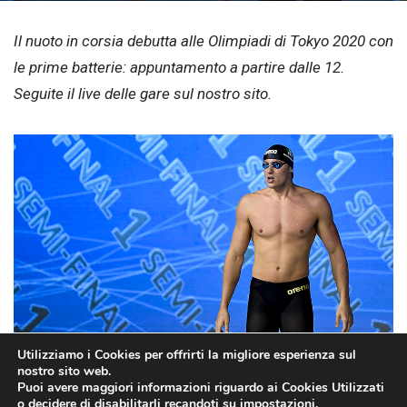
Il nuoto in corsia debutta alle Olimpiadi di Tokyo 2020 con
le prime batterie: appuntamento a partire dalle 12.
Seguite il live delle gare sul nostro sito.
Utilizziamo i Cookies per offrirti la migliore esperienza sul
foto Federnuoto/Andrea Masini/DBM
nostro sito web.
Puoi avere maggiori informazioni riguardo ai Cookies Utilizzati
o decidere di disabilitarli recandoti su
impostazioni
.