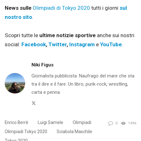
News sulle
Olimpiadi di Tokyo 2020
tutti i giorni
sul
nostro sito
.
Scopri tutte le
ultime notizie sportive
anche sui nostri
social:
Facebook
,
Twitter
,
Instagram
e
YouTube
.
Niki Figus
Giornalista pubblicista. Naufrago del mare che sta
tra il dire e il fare. Un libro, punk-rock, wrestling,
carta e penna.
Twitter
Enrico Berrè
Luigi Samele
Olimpiadi
0
1496
Olimpiadi Tokyo 2020
Sciabola Maschile
Tokyo 2020