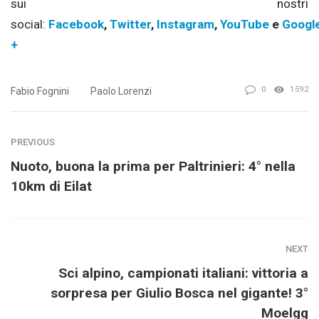
sui nostri
social:
Facebook
,
Twitter
,
Instagram
,
YouTube
e
Googl
+
0
1592
Fabio Fognini
Paolo Lorenzi
PREVIOUS
Nuoto, buona la prima per Paltrinieri: 4° nella
10km di Eilat
NEXT
Sci alpino, campionati italiani: vittoria a
sorpresa per Giulio Bosca nel gigante! 3°
Moelgg