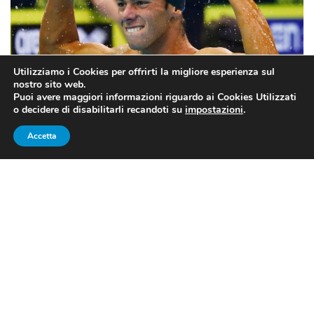
Utilizziamo i Cookies per offrirti la migliore esperienza sul
nostro sito web.
Puoi avere maggiori informazioni riguardo ai Cookies Utilizzati
o decidere di disabilitarli recandoti su
impostazioni
.
foto Federnuoto/Andrea Masini/DBM
Accetta
NUOTO: LA NUOVA SFIDA DI
GREGORIO PALTRINIERI
”Avevo bisogno di
nuovi stimoli
, e provare la 10km
rappresenta un’idea che ho da tanto, anche perchè prima
di iniziare il mio percorso al centro federale di Ostia
gareggiavo sia in piscina che in mare”
: Gregorio