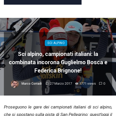
SCI ALPINO
Sci alpino, campionati italiani: la
combinata incorona Guglielmo Bosca e
Federica Brignone!
27 Marzo 2017
1771 views
0
Marco Corradi
Proseguono le gare dei campionati italiani di sci alpino,
che si spostano sulla pista di San Pellegrino: quest’oggi il