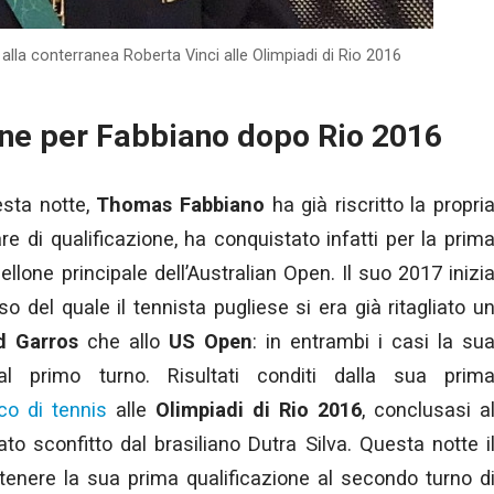
la conterranea Roberta Vinci alle Olimpiadi di Rio 2016
one per Fabbiano dopo Rio 2016
sta notte,
Thomas Fabbiano
ha già riscritto la propri
re di qualificazione, ha conquistato infatti per la prim
bellone principale dell’Australian Open.
Il suo 2017 inizi
so del quale il tennista pugliese si era già ritagliato u
d Garros
che allo
US Open
: in entrambi i casi la su
al primo turno. Risultati conditi dalla sua prim
co di tennis
alle
Olimpiadi di Rio 2016
,
conclusasi a
to sconfitto dal brasiliano Dutra Silva. Questa notte i
ottenere la sua prima qualificazione al secondo turno d