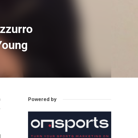
azzurro
 Young
Powered by
i
I