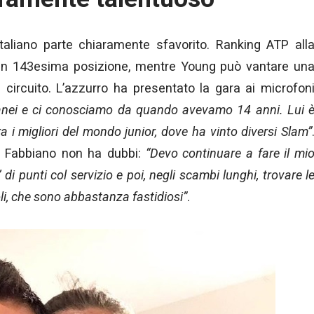
’italiano parte chiaramente sfavorito. Ranking ATP all
n 143esima posizione, mentre Young può vantare un
l circuito. L’azzurro ha presentato la gara ai microfon
nei e ci conosciamo da quando avevamo 14 anni. Lui 
a i migliori del mondo junior, dove ha vinto diversi Slam”
, Fabbiano non ha dubbi:
“Devo continuare a fare il mi
 di punti col servizio e poi, negli scambi lunghi, trovare l
oli, che sono abbastanza fastidiosi”
.