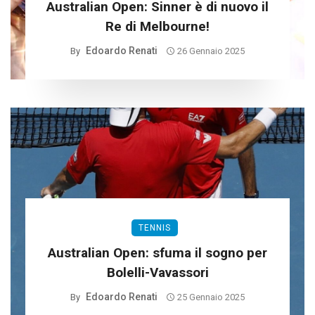
Australian Open: Sinner è di nuovo il
Re di Melbourne!
Edoardo Renati
By
26 Gennaio 2025
TENNIS
Australian Open: sfuma il sogno per
Bolelli-Vavassori
Edoardo Renati
By
25 Gennaio 2025