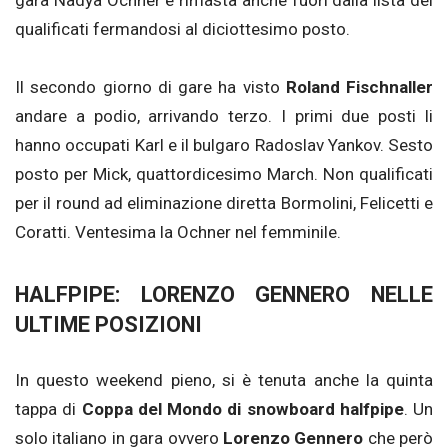
gara Nadya Ochner è rimasta anche fuori dalla lista dei
qualificati fermandosi al diciottesimo posto.
Il secondo giorno di gare ha visto
Roland Fischnaller
andare a podio, arrivando terzo. I primi due posti li
hanno occupati Karl e il bulgaro Radoslav Yankov. Sesto
posto per Mick, quattordicesimo March. Non qualificati
per il round ad eliminazione diretta Bormolini, Felicetti e
Coratti. Ventesima la Ochner nel femminile.
HALFPIPE: LORENZO GENNERO NELLE
ULTIME POSIZIONI
In questo weekend pieno, si è tenuta anche la quinta
tappa di
Coppa del Mondo
di
snowboard halfpipe
. Un
solo italiano in gara ovvero
Lorenzo Gennero
che però