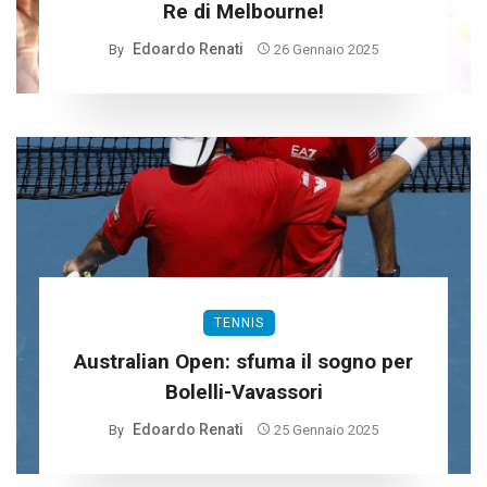
Re di Melbourne!
Edoardo Renati
By
26 Gennaio 2025
TENNIS
Australian Open: sfuma il sogno per
Bolelli-Vavassori
Edoardo Renati
By
25 Gennaio 2025