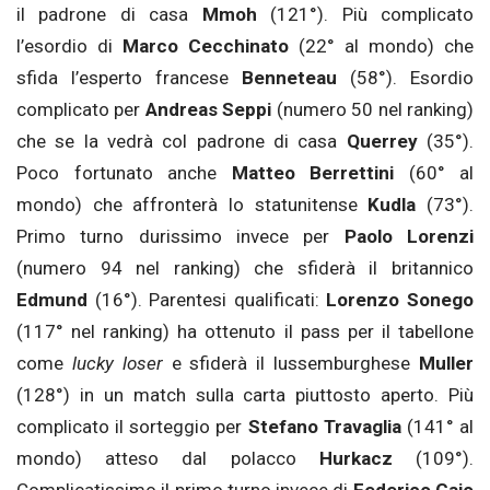
il padrone di casa
Mmoh
(121°). Più complicato
l’esordio di
Marco Cecchinato
(22° al mondo) che
sfida l’esperto francese
Benneteau
(58°). Esordio
complicato per
Andreas Seppi
(numero 50 nel ranking)
che se la vedrà col padrone di casa
Querrey
(35°).
Poco fortunato anche
Matteo Berrettini
(60° al
mondo) che affronterà lo statunitense
Kudla
(73°).
Primo turno durissimo invece per
Paolo Lorenzi
(numero 94 nel ranking) che sfiderà il britannico
Edmund
(16°). Parentesi qualificati:
Lorenzo Sonego
(117° nel ranking) ha ottenuto il pass per il tabellone
come
lucky loser
e sfiderà il lussemburghese
Muller
(128°) in un match sulla carta piuttosto aperto. Più
complicato il sorteggio per
Stefano Travaglia
(141° al
mondo) atteso dal polacco
Hurkacz
(109°).