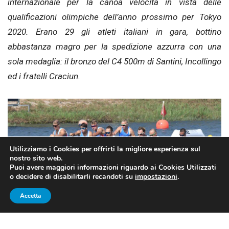
internazionale per la canoa velocità in vista delle
qualificazioni olimpiche dell’anno prossimo per Tokyo
2020. Erano 29 gli atleti italiani in gara, bottino
abbastanza magro per la spedizione azzurra con una
sola medaglia: il bronzo del C4
500m di Santini, Incollingo
ed i fratelli Craciun.
Utilizziamo i Cookies per offrirti la migliore esperienza sul
nostro sito web.
Puoi avere maggiori informazioni riguardo ai Cookies Utilizzati
o decidere di disabilitarli recandoti su
impostazioni
.
Accetta
Il C4 italiano vincitore del bronzo (photo credit: pagina ufficiale
federazione italiana canoa kayak Facebook)