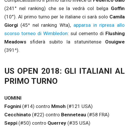
Complicatissimo il primo turno invece di
Federico Gaio
(241° nel ranking) che se la vedrà col belga
Goffin
(10°). Al primo turno per le italiane ci sarà solo
Camila
Giorgi
(45^ nel ranking Wta),
apparsa in ripresa allo
scorso torneo di Wimbledon
: sul cemento di
Flushing
Meadows
sfiderà subito la statunitense
Osuigwe
(391^).
US OPEN 2018: GLI ITALIANI AL
PRIMO TURNO
UOMINI
Fognini
(#14) contro
Mmoh
(#121 USA)
Cecchinato
(#22) contro
Benneteau
(#58 FRA)
Seppi
(#50) contro
Querrey
(#35 USA)