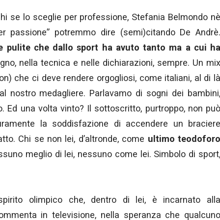
, chi se lo sceglie per professione, Stefania Belmondo n
 per passione” potremmo dire (semi)citando De Andrè
e pulite che dallo sport ha avuto tanto ma a cui h
gno, nella tecnica e nelle dichiarazioni, sempre. Un mi
on) che ci deve rendere orgogliosi, come italiani, al di l
al nostro medagliere. Parlavamo di sogni dei bambini
. Ed una volta vinto? Il sottoscritto, purtroppo, non pu
ramente la soddisfazione di accendere un bracier
atto. Chi se non lei, d’altronde, come
ultimo teodofor
suno meglio di lei, nessuno come lei. Simbolo di sport
irito olimpico che, dentro di lei, è incarnato all
commenta in televisione, nella speranza che qualcun