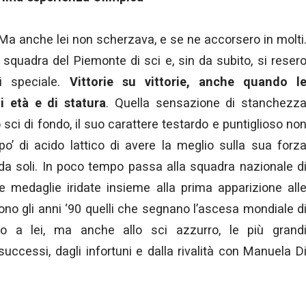
 Ma anche lei non scherzava, e se ne accorsero in molti
 squadra del Piemonte di sci e, sin da subito, si reser
i speciale.
Vittorie su vittorie, anche quando l
i età e di statura
. Quella sensazione di stanchezz
o sci di fondo, il suo carattere testardo e puntiglioso no
 di acido lattico di avere la meglio sulla sua forz
o da soli. In poco tempo passa alla squadra nazionale d
e medaglie iridate insieme alla prima apparizione all
ono gli anni ‘90 quelli che segnano l’ascesa mondiale d
no a lei, ma anche allo sci azzurro, le più grand
successi, dagli infortuni e dalla rivalità con Manuela D