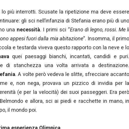
lo più interrotti. Scusate la ripetizione ma deve esser
inuare: gli sci nell’infanzia di Stefania erano più di un
rano una
necessità
. I primi sci “
Erano di legno, rossi. Me l
ono appesi fuori dalla mia abitazione
”. Insomma, il prim
ccola e testarda viveva questo rapporto con la neve e l
ava
quei paesaggi bianchi, incantati, candidi e puri
 di stanchezza una volta arrivata a destinazione
efania
. A volte però vedeva le slitte, sfrecciare accant
me e, non nega, provava un pizzico di invidia per l
renità (e per la velocità) dei suoi passeggeri. Era per
elmondo e allora, sci ai piedi e racchette in mano, i
opo, il mondo poi.
 prima esperienza Olimpica