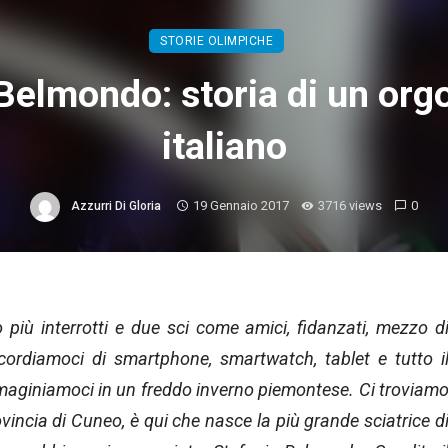
STORIE OLIMPICHE
Belmondo: storia di un orgo
italiano
19 Gennaio 2017
3716 views
0
Azzurri Di Gloria
 più interrotti e due sci come amici, fidanzati, mezzo d
Scordiamoci di smartphone, smartwatch, tablet e tutto i
mmaginiamoci in un freddo inverno piemontese. Ci troviam
rovincia di Cuneo, è qui che nasce la più grande sciatrice d