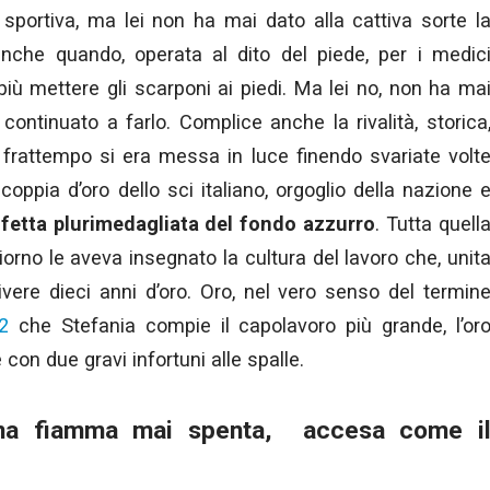
 sportiva, ma lei non ha mai dato alla cattiva sorte l
eanche quando, operata al dito del piede, per i medic
più mettere gli scarponi ai piedi. Ma lei no, non ha ma
continuato a farlo. Complice anche la rivalità, storica
frattempo si era messa in luce finendo svariate volt
oppia d’oro dello sci italiano, orgoglio della nazione 
ffetta plurimedagliata del fondo azzurro
. Tutta quell
iorno le aveva insegnato la cultura del lavoro che, unit
ivere dieci anni d’oro. Oro, nel vero senso del termin
2
che Stefania compie il capolavoro più grande, l’or
 con due gravi infortuni alle spalle.
una fiamma mai spenta, accesa come i