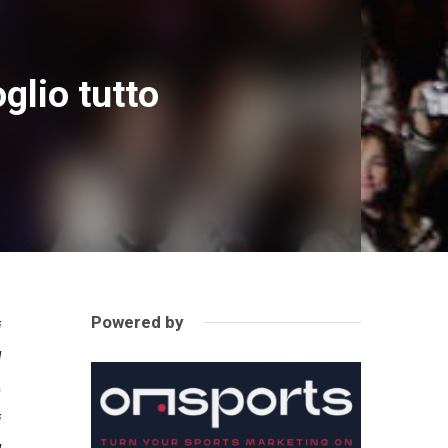
glio tutto
Powered by
i
l
o
i