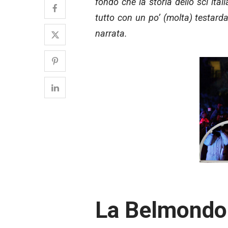
fondo che la storia dello sci ita
tutto con un po’ (molta) testarda
narrata.
La Belmondo 