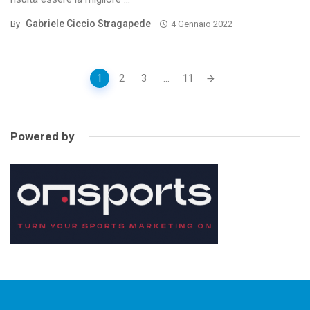
Gabriele Ciccio Stragapede
By
4 Gennaio 2022
Posts
1
2
3
...
11
navigation
Powered by