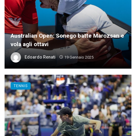
Australian Open: Sonego batte Marozsan e
vola agli ottavi
Edoardo Renati
19 Gennaio 2025
TENNIS