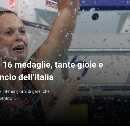
16 medaglie, tante gioie e
ncio dell’italia
 intensi giorni di gare, che
ntito ...