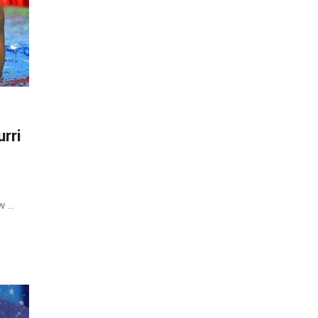
urri
 ...