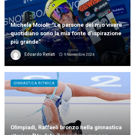
Michela Moioli: “Le persone del mio vivere
quotidiano sono la mia fonte d’ispirazione
più grande”
Edoardo Renati
9 Novembre 2024
GINNASTICA RITMICA
Olimpiadi, Raffaeli bronzo nella ginnastica