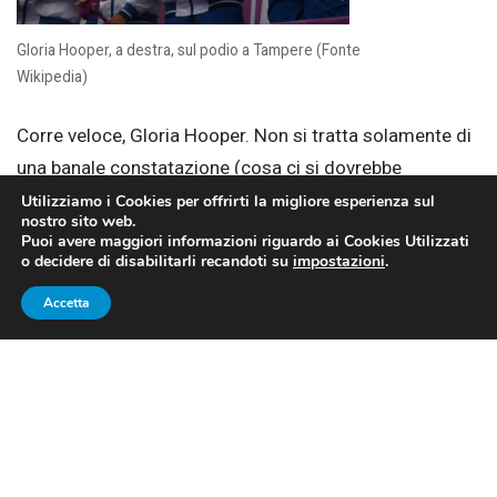
Gloria Hooper, a destra, sul podio a Tampere (Fonte
Wikipedia)
Corre veloce, Gloria Hooper. Non si tratta solamente di
una banale constatazione (cosa ci si dovrebbe
aspettare, altrimenti, da una velocista?), ma
Utilizziamo i Cookies per offrirti la migliore esperienza sul
nostro sito web.
dell’immagine perfetta per descrivere la carriera di
Puoi avere maggiori informazioni riguardo ai Cookies Utilizzati
o decidere di disabilitarli recandoti su
impostazioni
.
questa ragazza di (quasi) 24 anni.
Le sono bastati
solamente quattro mesi per passare dal primo
Accetta
allenamento su una pista in tartan al podio
: era il
2009, quando la futura atleta olimpica conquistava il
bronzo nei 100 metri piani ai campionati nazionali
allievi. Da lì in poi è stata un’escalation che l’ha portata
fino alle Olimpiadi di Londra: in mezzo, però, non vanno
dimenticati la partecipazione ai Mondiali juniores in