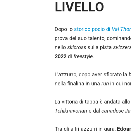
LIVELLO
Dopo lo
storico podio di
Val Tho
prova del suo talento, dominand
nello
skicross
sulla pista
svizzer
2022
di
freestyle
.
L’azzurro, dopo aver sfiorato la
b
nella finalina in una
run
in cui n
La vittoria di tappa è andata all
Tchiknavorian
e dal
canadese Ja
Tra gli altri azzurri in gara,
Edoa