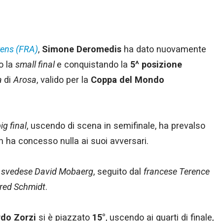
rens (FRA)
,
Simone Deromedis
ha dato nuovamente
o la
small final
e conquistando la
5^ posizione
a
di
Arosa
, valido per la
Coppa del Mondo
ig final
, uscendo di scena in semifinale, ha prevalso
on ha concesso nulla ai suoi avversari.
o
svedese David Mobaerg
, seguito dal
francese Terence
red Schmidt
.
rdo Zorzi
si è piazzato
15°
, uscendo ai quarti di finale,