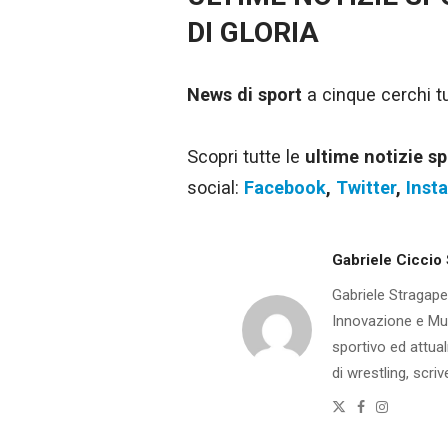
DI GLORIA
News di sport
a cinque cerchi tut
Scopri tutte le
ultime notizie sp
social:
Facebook
,
Twitter
,
Inst
Gabriele Ciccio
Gabriele Stragape
Innovazione e Mult
sportivo ed attual
di wrestling, scrive
Twitter
Facebook
Instagra