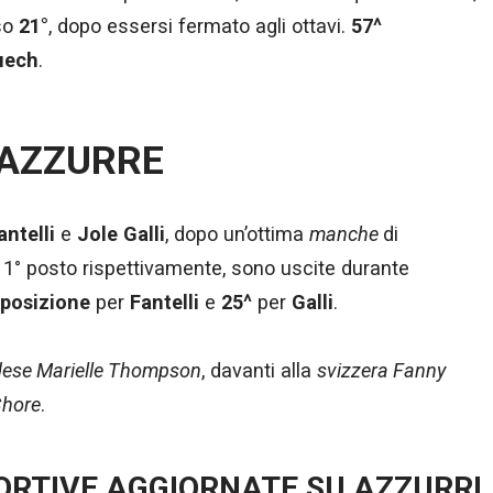
so
21°
, dopo essersi fermato agli ottavi.
57^
uech
.
 AZZURRE
antelli
e
Jole Galli
, dopo un’ottima
manche
di
 11° posto rispettivamente, sono uscite durante
 posizione
per
Fantelli
e
25^
per
Galli
.
ese Marielle Thompson
, davanti alla
svizzera Fanny
Chore
.
PORTIVE AGGIORNATE SU AZZURRI