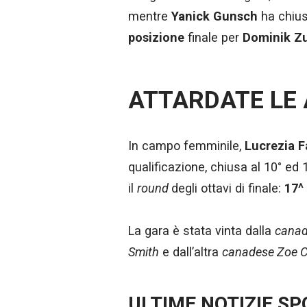
mentre
Yanick Gunsch
ha chiu
posizione
finale per
Dominik Z
ATTARDATE LE
In campo femminile,
Lucrezia F
qualificazione, chiusa al 10° ed
il
round
degli ottavi di finale:
17^
La gara è stata vinta dalla
canad
Smith
e dall’altra
canadese Zoe 
ULTIME NOTIZIE S