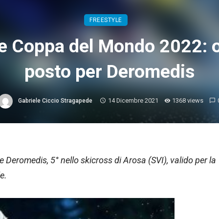
FREESTYLE
le Coppa del Mondo 2022: o
posto per Deromedis
14 Dicembre 2021
1368 views
Gabriele Ciccio Stragapede
 Deromedis, 5° nello skicross di Arosa (SVI), valido per la
e.