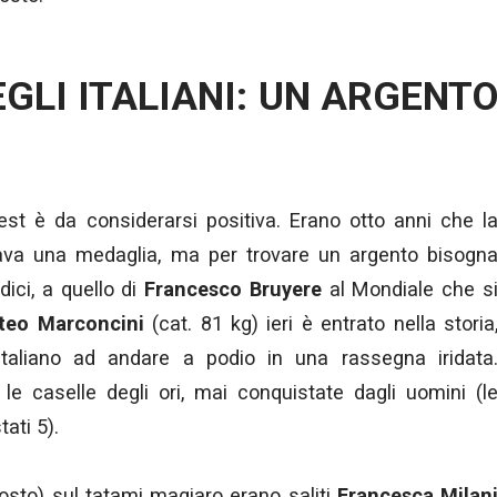
EGLI ITALIANI: UN ARGENT
est è da considerarsi positiva. Erano otto anni che l
ava una medaglia, ma per trovare un argento bisogn
dici, a quello di
Francesco Bruyere
al Mondiale che s
eo Marconcini
(cat. 81 kg) ieri è entrato nella storia
italiano ad andare a podio in una rassegna iridata
le caselle degli ori, mai conquistate dagli uomini (l
ati 5).
gosto) sul tatami magiaro erano saliti
Francesca Milan