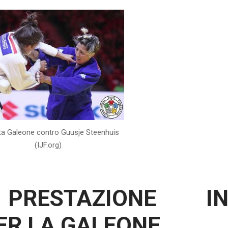
a Galeone contro Guusje Steenhuis
(IJF.org)
PRESTAZIONE I
ER LA GALEONE