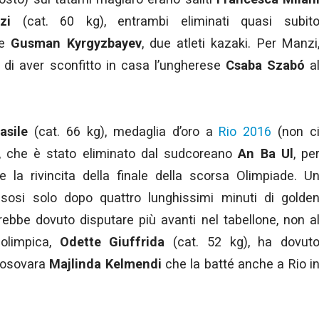
zi
(cat. 60 kg), entrambi eliminati quasi subit
e
Gusman Kyrgyzbayev
, due atleti kazaki. Per Manzi
e di aver sconfitto in casa l’ungherese
Csaba Szabó
a
asile
(cat. 66 kg), medaglia d’oro a
Rio 2016
(non c
), che è stato eliminato dal sudcoreano
An Ba Ul
, pe
 la rivincita della finale della scorsa Olimpiade. U
sosi solo dopo quattro lunghissimi minuti di golde
ebbe dovuto disputare più avanti nel tabellone, non a
olimpica,
Odette Giuffrida
(cat. 52 kg), ha dovut
 kosovara
Majlinda Kelmendi
che la batté anche a Rio i