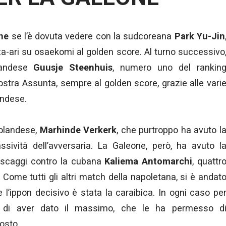
ne
se l’è dovuta vedere con la sudcoreana
Park Yu-Jin
za-ari su osaekomi al golden score. Al turno successivo
olandese
Guusje Steenhuis
, numero uno del rankin
ostra Assunta, sempre al golden score, grazie alle vari
andese.
a olandese,
Marhinde Verkerk
, che purtroppo ha avuto l
sività dell’avversaria. La Galeone, però, ha avuto l
pescaggi contro la cubana
Kaliema Antomarchi
, quattr
Come tutti gli altri match della napoletana, si è andat
 l’ippon decisivo è stata la caraibica. In ogni caso pe
e di aver dato il massimo, che le ha permesso d
osto.