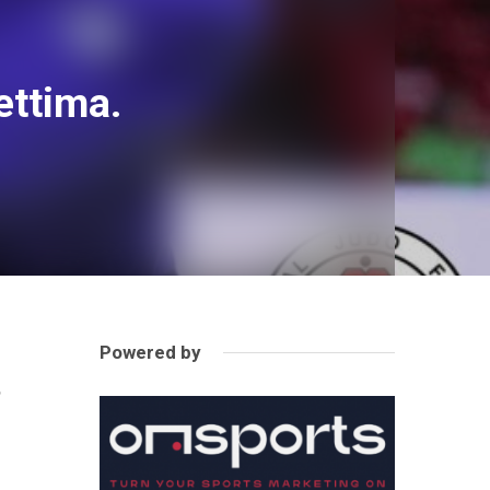
ettima.
Powered by
.
o
a