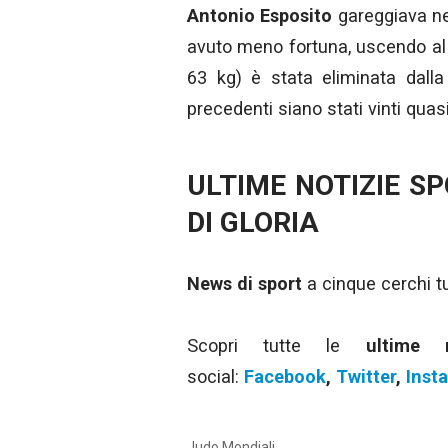
Antonio Esposito
gareggiava ne
avuto meno fortuna, uscendo al
63 kg) è stata eliminata dall
precedenti siano stati vinti quas
ULTIME NOTIZIE S
DI GLORIA
News di sport
a cinque cerchi tut
Scopri tutte le
ultime 
social:
Facebook
,
Twitter
,
Inst
Judo Mondiali