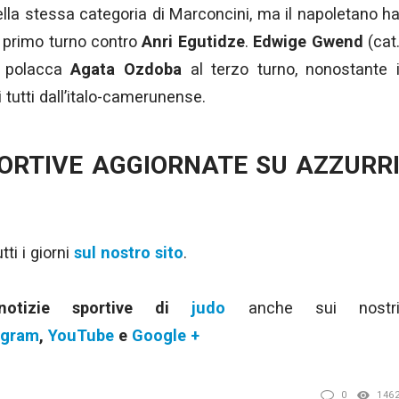
lla stessa categoria di Marconcini, ma il napoletano h
 primo turno contro
Anri Egutidze
.
Edwige Gwend
(cat
a polacca
Agata Ozdoba
al terzo turno, nonostante 
i tutti dall’italo-camerunense.
PORTIVE AGGIORNATE SU AZZURR
ti i giorni
sul nostro sito
.
notizie sportive di
judo
anche sui nostr
agram
,
YouTube
e
Google +
0
146