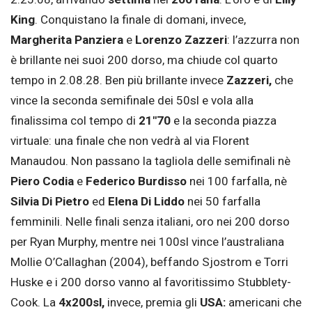
King
. Conquistano la finale di domani, invece,
Margherita Panziera
e
Lorenzo Zazzeri
: l’azzurra non
è brillante nei suoi 200 dorso, ma chiude col quarto
tempo in 2.08.28. Ben più brillante invece
Zazzeri,
che
vince la seconda semifinale dei 50sl e vola alla
finalissima col tempo di
21″70
e la seconda piazza
virtuale: una finale che non vedrà al via Florent
Manaudou. Non passano la tagliola delle semifinali nè
Piero Codia
e
Federico Burdisso
nei 100 farfalla, nè
Silvia Di Pietro
ed
Elena Di Liddo
nei 50 farfalla
femminili. Nelle finali senza italiani, oro nei 200 dorso
per Ryan Murphy, mentre nei 100sl vince l’australiana
Mollie O’Callaghan (2004), beffando Sjostrom e Torri
Huske e i 200 dorso vanno al favoritissimo Stubblety-
Cook. La
4x200sl,
invece, premia gli
USA:
americani che