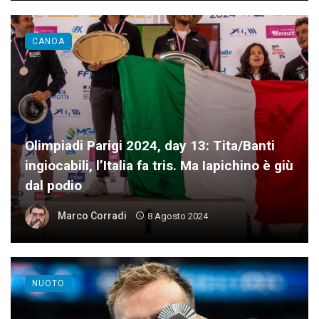
CANOA
Olimpiadi Parigi 2024, day 13: Tita/Banti
ingiocabili, l’Italia fa tris. Ma Iapichino è giù
dal podio
Marco Corradi
8 Agosto 2024
NUOTO