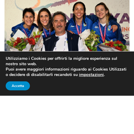
Utilizziamo i Cookies per offrirti la migliore esperienza sul
nostro sito web.
Puoi avere maggiori informazioni riguardo ai Cookies Utilizzati
o decidere di disabilitarli recandoti su
impostazioni
.
Le azzurre del fioretto insieme al Ct Stefano Cerioni (fonte: pagina
Accetta
Facebook ufficiale FederScherma)
Scherma, Europei Antalya 2022:
Italia da record prima nel
medagliere