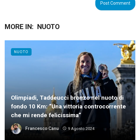
MORE IN:
NUOTO
NUOTO
Olimpiadi, Taddeucci bronzo nel nuoto di
fondo 10 Km: “Una vittoria controcorrente
che mi rende felicissima”
Francesco Canu
9 Agosto 2024