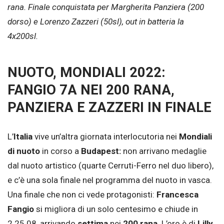
rana. Finale conquistata per Margherita Panziera (200
dorso) e Lorenzo Zazzeri (50sl), out in batteria la
4x200sl.
NUOTO, MONDIALI 2022:
FANGIO 7A NEI 200 RANA,
PANZIERA E ZAZZERI IN FINALE
L’
Italia
vive un’altra giornata interlocutoria nei
Mondiali
di nuoto
in corso a
Budapest:
non arrivano medaglie
dal nuoto artistico (quarte Cerruti-Ferro nel duo libero),
e c’è una sola finale nel programma del nuoto in vasca.
Una finale che non ci vede protagonisti:
Francesca
Fangio
si migliora di un solo centesimo e chiude in
2.25.08, arrivando
settima
nei
200 rana
. L’oro è di
Lilly