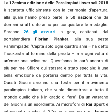
La
12esima edizione delle Paralimpiadi invernali 2018
è scattata ufficialmente con la cerimonia d’apertura,
alla quale hanno preso parte le
50 nazioni
che da
domani si affronteranno per conquistare le medaglie.
Saranno
26 gli azzurri
in gara, capitanati dal
portabandiera
Florian Planker
, alla sua sesta
Paralimpiade: “Capita solo ogni quattro anni – ha detto
l’hockeista al termine della parata – ma ogni volta è
un’emozione belissima. Quest’anno lo sarà ancora di
più per me. Sfilare qui stasera è stato speciale: è una
bella emozione da portarsi dentro per tutta la vita.
Questi Giochi saranno una festa per il movimento
paralimpico italiano, che vuole dimostrare a tutto il
mondo quello che è in grado di fare”. Da un veterano
dei Giochi a un esordiente. Ai microfoni di
Rai Sport
è
intervenuto anche il 27enne snowboarder
Jacopo