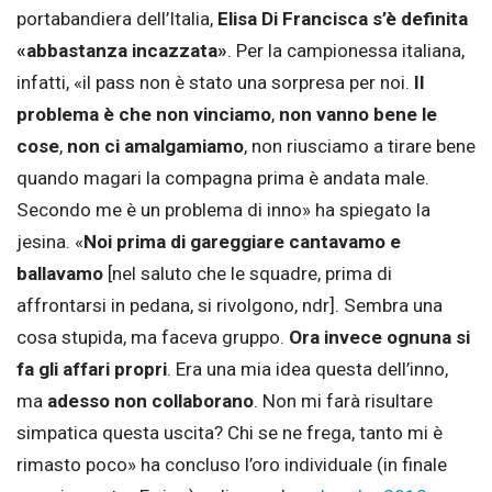
portabandiera dell’Italia,
Elisa Di Francisca s’è definita
«abbastanza incazzata»
. Per la campionessa italiana,
infatti, «il pass non è stato una sorpresa per noi.
Il
problema è che
non vinciamo
,
non vanno bene le
cose
,
non ci amalgamiamo
, non riusciamo a tirare bene
quando magari la compagna prima è andata male.
Secondo me è un problema di inno» ha spiegato la
jesina. «
Noi prima di gareggiare cantavamo e
ballavamo
[nel saluto che le squadre, prima di
affrontarsi in pedana, si rivolgono, ndr]. Sembra una
cosa stupida, ma faceva gruppo.
Ora invece ognuna si
fa gli affari propri
. Era una mia idea questa dell’inno,
ma
adesso non collaborano
. Non mi farà risultare
simpatica questa uscita? Chi se ne frega, tanto mi è
rimasto poco» ha concluso l’oro individuale (in finale