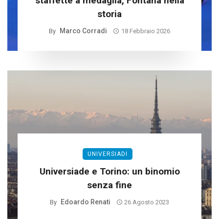
staffette a medaglia, Fontana nella
storia
Marco Corradi
By
18 Febbraio 2026
UNIVERSIADI
Universiade e Torino: un binomio
senza fine
Edoardo Renati
By
26 Agosto 2023