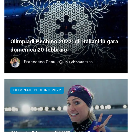
Olimpiadi Pechino 2022: gli italiani in gara
domenica 20 febbraio
Francesco Canu
19 Febbraio 2022
OLIMPIADI PECHINO 2022