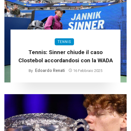
TENNIS
Tennis: Sinner chiude il caso
Clostebol accordandosi con la WADA
Edoardo Renati
By
16 Febbraio 2025