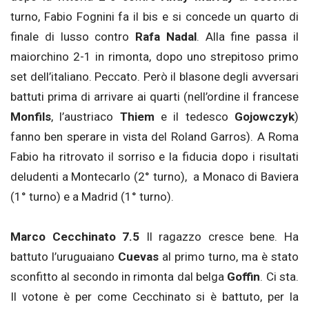
turno, Fabio Fognini fa il bis e si concede un quarto di
finale di lusso contro
Rafa Nadal
. Alla fine passa il
maiorchino 2-1 in rimonta, dopo uno strepitoso primo
set dell’italiano. Peccato. Però il blasone degli avversari
battuti prima di arrivare ai quarti (nell’ordine il francese
Monfils
, l’austriaco
Thiem
e il tedesco
Gojowczyk
)
fanno ben sperare in vista del Roland Garros). A Roma
Fabio ha ritrovato il sorriso e la fiducia dopo i risultati
deludenti a Montecarlo (2° turno), a Monaco di Baviera
(1° turno) e a Madrid (1° turno).
Marco Cecchinato 7.5
Il ragazzo cresce bene. Ha
battuto l’uruguaiano
Cuevas
al primo turno, ma è stato
sconfitto al secondo in rimonta dal belga
Goffin
. Ci sta.
Il votone è per come Cecchinato si è battuto, per la