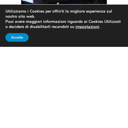
Utilizziamo i Cookies per offrirti la migliore esperienza sul
nostro sito web.
Puoi avere maggiori informazioni riguardo ai Cookies Utilizzati
o decidere di disabilitarli recandoti su
impostazioni
.
Accetta
Imoco vince il bronzo della Champions League
FONTE FACEBOOK
Vakifbank
Questa seconda parte della stagione è tutta firmata
Imoco Volley Conegliano
, nel bene e nel male. Si,
perché sicuramente c’è ancora il rammarico di non aver