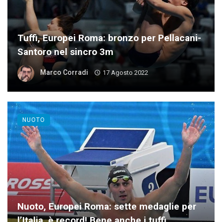
Tuffi, Europei Roma: bronzo per Pellacani-
Santoro nel sincro 3m
Marco Corradi
17 Agosto 2022
NUOTO
Nuoto, Europei Roma: sette medaglie per
l’Italia, è record! Bene anche i tuffi