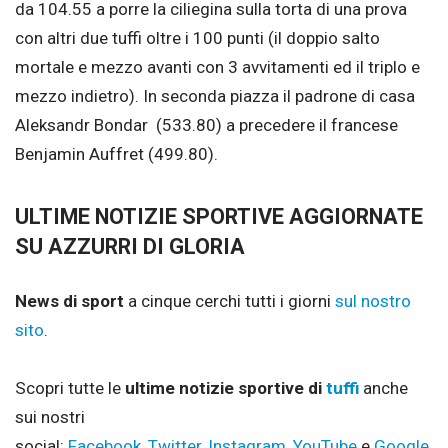
da 104.55 a porre la ciliegina sulla torta di una prova
con altri due tuffi oltre i 100 punti (il doppio salto
mortale e mezzo avanti con 3 avvitamenti ed il triplo e
mezzo indietro). In seconda piazza il padrone di casa
Aleksandr Bondar (533.80) a precedere il francese
Benjamin Auffret (499.80).
ULTIME NOTIZIE SPORTIVE AGGIORNATE
SU AZZURRI DI GLORIA
News di sport
a cinque cerchi tutti i giorni
sul nostro
sito
.
Scopri tutte le
ultime notizie sportive di
tuffi
anche
sui nostri
social:
Facebook
,
Twitter
,
Instagram
,
YouTube
e
Google