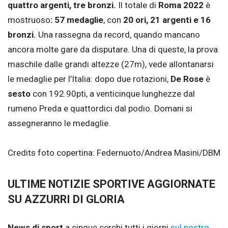
quattro argenti, tre bronzi.
Il totale di
Roma 2022
è
mostruoso
: 57 medaglie
, con
20 ori, 21 argenti e 16
bronzi.
Una rassegna da record, quando mancano
ancora molte gare da disputare. Una di queste, la prova
maschile dalle grandi altezze (27m), vede allontanarsi
le medaglie per l’Italia: dopo due rotazioni,
De Rose
è
sesto
con 192.90pti, a venticinque lunghezze dal
rumeno Preda e quattordici dal podio. Domani si
assegneranno le medaglie.
Credits foto copertina: Federnuoto/Andrea Masini/DBM
ULTIME NOTIZIE SPORTIVE AGGIORNATE
SU AZZURRI DI GLORIA
News di sport
a cinque cerchi tutti i giorni
sul nostro