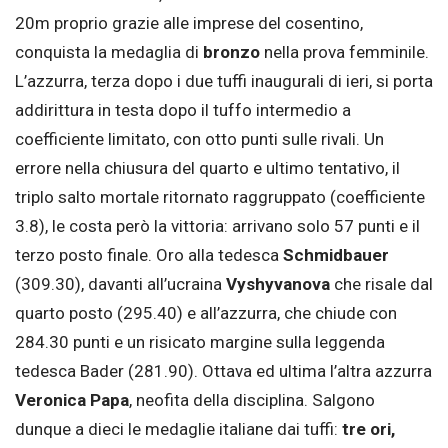
20m proprio grazie alle imprese del cosentino,
conquista la medaglia di
bronzo
nella prova femminile.
L’azzurra, terza dopo i due tuffi inaugurali di ieri, si porta
addirittura in testa dopo il tuffo intermedio a
coefficiente limitato, con otto punti sulle rivali. Un
errore nella chiusura del quarto e ultimo tentativo, il
triplo salto mortale ritornato raggruppato (coefficiente
3.8), le costa però la vittoria: arrivano solo 57 punti e il
terzo posto finale. Oro alla tedesca
Schmidbauer
(309.30), davanti all’ucraina
Vyshyvanova
che risale dal
quarto posto (295.40) e all’azzurra, che chiude con
284.30 punti e un risicato margine sulla leggenda
tedesca Bader (281.90). Ottava ed ultima l’altra azzurra
Veronica Papa
, neofita della disciplina. Salgono
dunque a dieci le medaglie italiane dai tuffi:
tre ori,