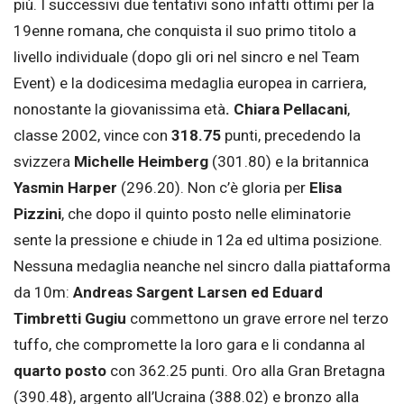
più. I successivi due tentativi sono infatti ottimi per la
19enne romana, che conquista il suo primo titolo a
livello individuale (dopo gli ori nel sincro e nel Team
Event) e la dodicesima medaglia europea in carriera,
nonostante la giovanissima età
. Chiara Pellacani
,
classe 2002, vince con
318.75
punti, precedendo la
svizzera
Michelle Heimberg
(301.80) e la britannica
Yasmin Harper
(296.20). Non c’è gloria per
Elisa
Pizzini
, che dopo il quinto posto nelle eliminatorie
sente la pressione e chiude in 12a ed ultima posizione.
Nessuna medaglia neanche nel sincro dalla piattaforma
da 10m:
Andreas Sargent Larsen ed Eduard
Timbretti Gugiu
commettono un grave errore nel terzo
tuffo, che compromette la loro gara e li condanna al
quarto posto
con 362.25 punti. Oro alla Gran Bretagna
(390.48), argento all’Ucraina (388.02) e bronzo alla