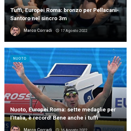
Tuffi, Europei Roma: bronzo per Pellacani-
Santoro nel sincro 3m
Marco Corradi
17 Agosto 2022
NUOTO
Nuoto, Europei Roma: sette medaglie per
l’Italia, è record! Bene anche i tuffi
Marco Corradi
16 Agosto 2022