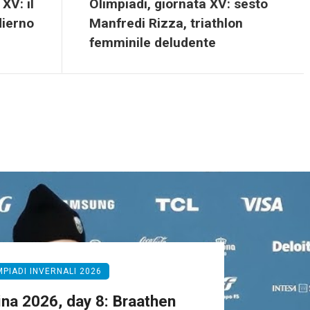
XV: il
Olimpiadi, giornata XV: sesto
ierno
Manfredi Rizza, triathlon
femminile deludente
MPIADI INVERNALI 2026
ina 2026, day 8: Braathen