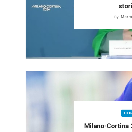
stor
Marco
By
OLI
Milano-Cortina 