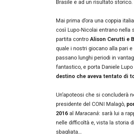
Brasile e ad un risultato storico.
Mai prima d’ora una coppia italia
così Lupo-Nicolai entrano nella st
partita contro
Alison Cerutti e
quale i nostri giocano alla pari e
passano lunghi periodi in vantag
fantastico, e porta Daniele Lupo 
destino che aveva tentato di to
Un’apoteosi che si concluderà ne
presidente del CONI Malagò,
por
2016
al
Maracanà
: sarà lui a r
nelle difficoltà e, vista la stori
sbagliata…