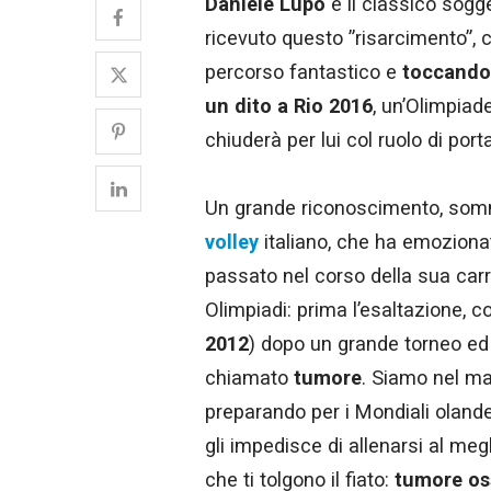
Daniele Lupo
è il classico sogg
ricevuto questo ”risarcimento”,
percorso fantastico e
toccando 
un dito a Rio 2016
, un’Olimpiad
chiuderà per lui col ruolo di por
Un grande riconoscimento, som
volley
italiano, che ha emozionat
passato nel corso della sua carr
Olimpiadi: prima l’esaltazione, c
2012
) dopo un grande torneo ed 
chiamato
tumore
. Siamo nel ma
preparando per i Mondiali oland
gli impedisce di allenarsi al meg
che ti tolgono il fiato:
tumore os