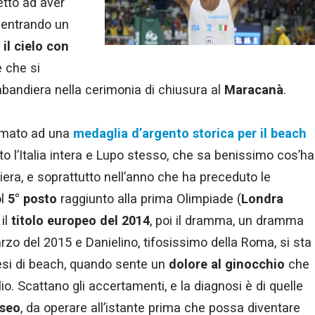
etto ad aver
 centrando un
il cielo con
e che si
tabandiera nella cerimonia di chiusura al
Maracanà
.
mato ad una
medaglia d’argento storica per il beach
o l’Italia intera e Lupo stesso, che sa benissimo cos’ha
iera, e soprattutto nell’anno che ha preceduto le
ol
5° posto
raggiunto alla prima Olimpiade (
Londra
il
titolo europeo del 2014
, poi il dramma, un dramma
rzo del 2015 e Danielino, tifosissimo della Roma, si sta
esi di beach, quando sente un
dolore al ginocchio
che
lio. Scattano gli accertamenti, e la diagnosi è di quelle
seo
, da operare all’istante prima che possa diventare