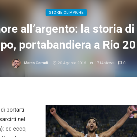
STORIE OLIMPICHE
ore all’argento: la storia di
po, portabandiera a Rio 2
20 Agosto 2016
1714 views
0
Marco Corradi
di portarti
sarcirti nel
): ed ecco,