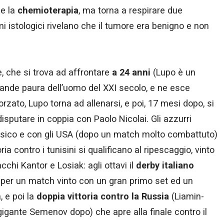
me la
chemioterapia
, ma torna a respirare due
 istologici rivelano che il tumore era benigno e non
, che si trova ad affrontare
a 24 anni
(Lupo è un
grande paura dell’uomo del XXI secolo, e ne esce
orzato, Lupo torna ad allenarsi, e poi, 17 mesi dopo, si
disputare in coppia con Paolo Nicolai. Gli azzurri
sico e con gli USA (dopo un match molto combattuto)
oria contro i tunisini si qualificano al ripescaggio, vinto
cchi Kantor e Losiak: agli ottavi il
derby italiano
, per un match vinto con un gran primo set ed un
 e poi la
doppia vittoria contro la Russia
(Liamin-
 gigante Semenov dopo) che apre alla finale contro il