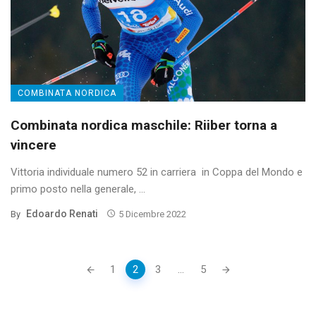
COMBINATA NORDICA
Combinata nordica maschile: Riiber torna a
vincere
Vittoria individuale numero 52 in carriera in Coppa del Mondo e
primo posto nella generale, ...
Edoardo Renati
By
5 Dicembre 2022
Posts
1
2
3
...
5
navigation