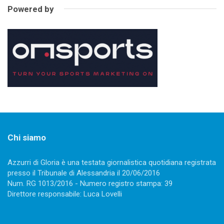
Powered by
Chi siamo
Azzurri di Gloria è una testata giornalistica quotidiana registrata
presso il Tribunale di Alessandria il 20/06/2016
Num. RG 1013/2016 - Numero registro stampa: 39
Direttore responsabile: Luca Lovelli