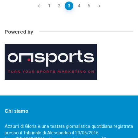
Posts
1
2
3
4
5
navigation
Powered by
Chi siamo
Azzurri di Gloria è una testata giornalistica quotidiana registrata
presso il Tribunale di Alessandria il 20/06/2016