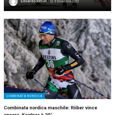
Edoardo Renati
3 Dicembre 2022
COMBINATA NORDICA
Combinata nordica maschile: Riiber vince
ancora, Kostner è 20°