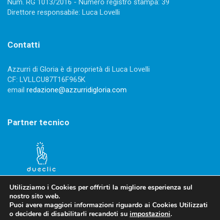
Num. RG 1013/2016 - Numero registro stampa: 39
Direttore responsabile: Luca Lovelli
Contatti
Azzurri di Gloria è di proprietà di Luca Lovelli
CF: LVLLCU87T16F965K
email
redazione@azzurridigloria.com
Partner tecnico
Utilizziamo i Cookies per offrirti la migliore esperienza sul
nostro sito web.
Puoi avere maggiori informazioni riguardo ai Cookies Utilizzati
o decidere di disabilitarli recandoti su
impostazioni
.
Privacy Policy
-
Cookies Policy