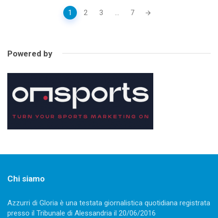
Posts
1
2
3
...
7
navigation
Powered by
Chi siamo
Azzurri di Gloria è una testata giornalistica quotidiana registrata
presso il Tribunale di Alessandria il 20/06/2016