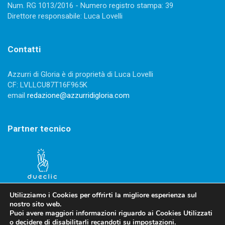
Num. RG 1013/2016 - Numero registro stampa: 39
Direttore responsabile: Luca Lovelli
Contatti
Azzurri di Gloria è di proprietà di Luca Lovelli
CF: LVLLCU87T16F965K
email
redazione@azzurridigloria.com
Partner tecnico
Utilizziamo i Cookies per offrirti la migliore esperienza sul
nostro sito web.
Puoi avere maggiori informazioni riguardo ai Cookies Utilizzati
o decidere di disabilitarli recandoti su
impostazioni
.
Privacy Policy
-
Cookies Policy