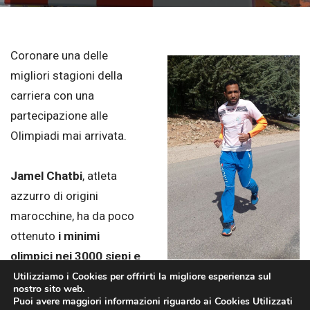
Coronare una delle
migliori stagioni della
carriera con una
partecipazione alle
Olimpiadi mai arrivata.
Jamel Chatbi
, atleta
azzurro di origini
marocchine, ha da poco
ottenuto
i minimi
olimpici nei 3000 siepi e
nei 5000 metri.
Utilizziamo i Cookies per offrirti la migliore esperienza sul
Jamel Chatbi si allena per andare
nostro sito web.
a Rio
Puoi avere maggiori informazioni riguardo ai Cookies Utilizzati