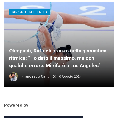
GINNASTICA RITMICA
Olimpiadi, Raffaeli bronzo nella ginnastica
ritmica: “Ho dato il massimo, ma con
qualche errore. Mi rifarò a Los Angeles”
Francesco Canu
10 Agosto 2024
Powered by