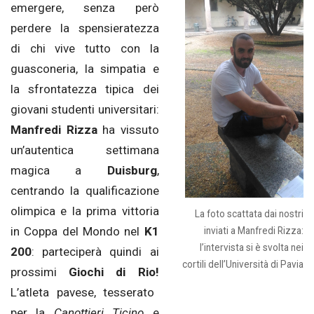
emergere, senza però
perdere la spensieratezza
di chi vive tutto con la
guasconeria, la simpatia e
la sfrontatezza tipica dei
giovani studenti universitari:
Manfredi Rizza
ha vissuto
un’autentica settimana
magica a
Duisburg
,
centrando la qualificazione
olimpica e la prima vittoria
La foto scattata dai nostri
in Coppa del Mondo nel
K1
inviati a Manfredi Rizza:
l’intervista si è svolta nei
200
: parteciperà quindi ai
cortili dell’Università di Pavia
prossimi
Giochi di Rio!
L’atleta pavese, tesserato
per la
Canottieri Ticino
e