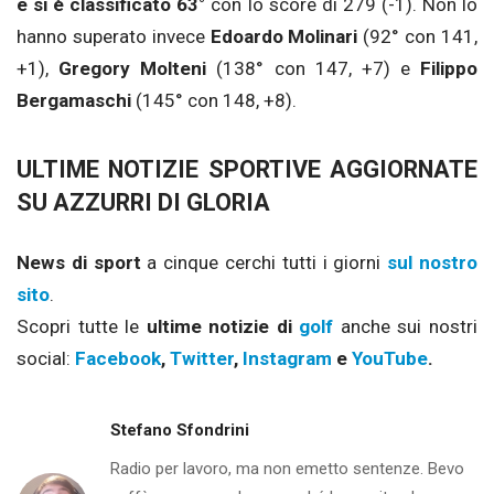
e si è classificato 63°
con lo score di 279 (-1). Non lo
hanno superato invece
Edoardo Molinari
(92° con 141,
+1),
Gregory Molteni
(138° con 147, +7) e
Filippo
Bergamaschi
(145° con 148, +8).
ULTIME NOTIZIE SPORTIVE AGGIORNATE
SU AZZURRI DI GLORIA
News di sport
a cinque cerchi tutti i giorni
sul nostro
sito
.
Scopri tutte le
ultime notizie di
golf
anche sui nostri
social:
Facebook
,
Twitter
,
Instagram
e
YouTube
.
Stefano Sfondrini
Radio per lavoro, ma non emetto sentenze. Bevo