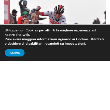
Utilizziamo i Cookies per offrirti la migliore esperienza sul
nostro sito web.
Puoi avere maggiori informazioni riguardo ai Cookies Utilizzati
o decidere di disabilitarli recandoti su
impostazioni
.
Accetta
VUELTA 2019, 9A TAPPA: TADEJ
POGACAR VINCE A CORTALS
D’ENCAMP
Dopo la frazione
collinare
e l’arrivo della fuga che ha