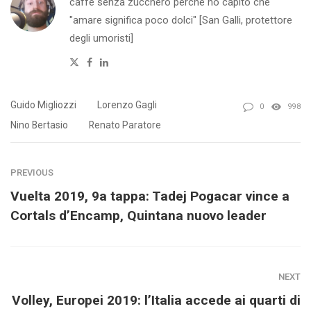
caffè senza zucchero perché ho capito che
"amare significa poco dolci" [San Galli, protettore
degli umoristi]
Twitter
Facebook
Linkedin
Guido Migliozzi
Lorenzo Gagli
0
998
Nino Bertasio
Renato Paratore
PREVIOUS
Vuelta 2019, 9a tappa: Tadej Pogacar vince a
Cortals d’Encamp, Quintana nuovo leader
NEXT
Volley, Europei 2019: l’Italia accede ai quarti di