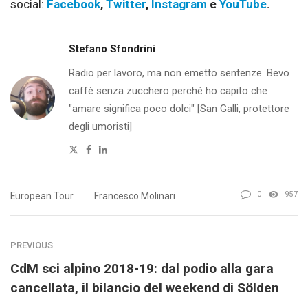
social:
Facebook
,
Twitter
,
Instagram
e
YouTube
.
Stefano Sfondrini
Radio per lavoro, ma non emetto sentenze. Bevo
caffè senza zucchero perché ho capito che
"amare significa poco dolci" [San Galli, protettore
degli umoristi]
Twitter
Facebook
Linkedin
0
957
European Tour
Francesco Molinari
PREVIOUS
CdM sci alpino 2018-19: dal podio alla gara
cancellata, il bilancio del weekend di Sölden