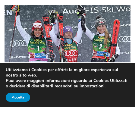
Utilizziamo i Cookies per offrirti la migliore esperienza sul
nostro sito web.
Puoi avere maggiori informazioni riguardo ai Cookies Utilizzati
o decidere di disabilitarli recandoti su
impostazioni
.
CDM SCI ALPINO 2018-19:
Accetta
FEDERICA BRIGNONE, CHE
PODIO A SÖLDEN!
Meglio di così, non si poteva cominciare. Ad