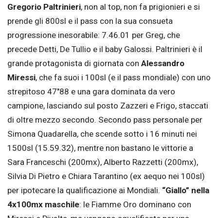
Gregorio Paltrinieri
, non al top, non fa prigionieri e si
prende gli 800sl e il pass con la sua consueta
progressione inesorabile: 7.46.01 per Greg, che
precede Detti, De Tullio e il baby Galossi. Paltrinieri è il
grande protagonista di giornata con
Alessandro
Miressi
, che fa suoi i 100sl (e il pass mondiale) con uno
strepitoso 47″88 e una gara dominata da vero
campione, lasciando sul posto Zazzeri e Frigo, staccati
di oltre mezzo secondo. Secondo pass personale per
Simona Quadarella, che scende sotto i 16 minuti nei
1500sl (15.59.32), mentre non bastano le vittorie a
Sara Franceschi (200mx), Alberto Razzetti (200mx),
Silvia Di Pietro e Chiara Tarantino (ex aequo nei 100sl)
per ipotecare la qualificazione ai Mondiali.
“Giallo” nella
4x100mx maschile
: le Fiamme Oro dominano con