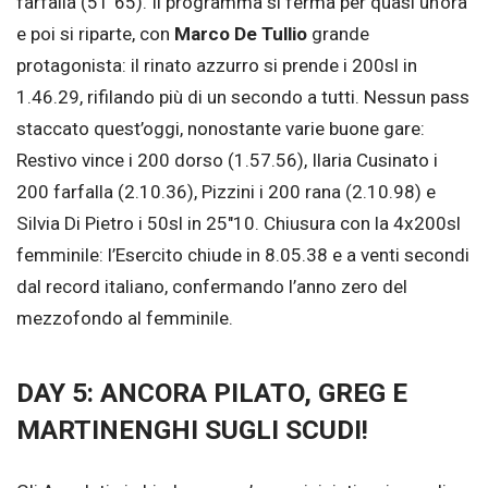
farfalla (51″65). Il programma si ferma per quasi un’ora
e poi si riparte, con
Marco De Tullio
grande
protagonista: il rinato azzurro si prende i 200sl in
1.46.29, rifilando più di un secondo a tutti. Nessun pass
staccato quest’oggi, nonostante varie buone gare:
Restivo vince i 200 dorso (1.57.56), Ilaria Cusinato i
200 farfalla (2.10.36), Pizzini i 200 rana (2.10.98) e
Silvia Di Pietro i 50sl in 25″10. Chiusura con la 4x200sl
femminile: l’Esercito chiude in 8.05.38 e a venti secondi
dal record italiano, confermando l’anno zero del
mezzofondo al femminile.
DAY 5: ANCORA PILATO, GREG E
MARTINENGHI SUGLI SCUDI!