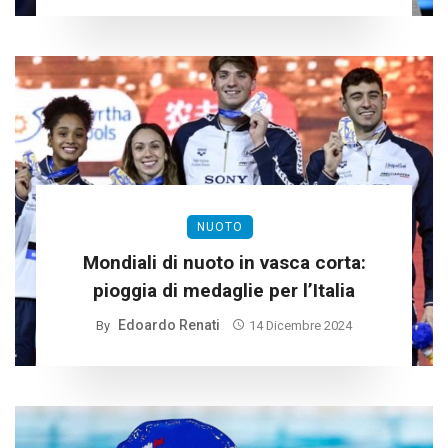
NUOTO
Mondiali di nuoto in vasca corta:
pioggia di medaglie per l’Italia
Edoardo Renati
By
14 Dicembre 2024