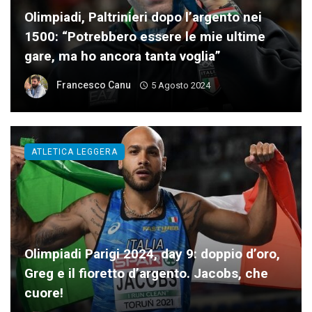
Olimpiadi, Paltrinieri dopo l’argento nei
1500: “Potrebbero essere le mie ultime
gare, ma ho ancora tanta voglia”
Francesco Canu
5 Agosto 2024
ATLETICA LEGGERA
Olimpiadi Parigi 2024, day 9: doppio d’oro,
Greg e il fioretto d’argento. Jacobs, che
cuore!