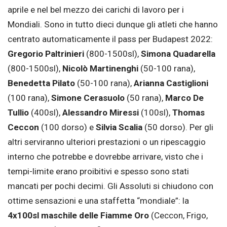
aprile e nel bel mezzo dei carichi di lavoro per i
Mondiali. Sono in tutto dieci dunque gli atleti che hanno
centrato automaticamente il pass per Budapest 2022:
Gregorio Paltrinieri
(800-1500sl),
Simona Quadarella
(800-1500sl),
Nicolò Martinenghi
(50-100 rana),
Benedetta Pilato
(50-100 rana),
Arianna Castiglioni
(100 rana),
Simone Cerasuolo
(50 rana),
Marco De
Tullio
(400sl),
Alessandro Miressi
(100sl),
Thomas
Ceccon
(100 dorso) e
Silvia Scalia
(50 dorso). Per gli
altri serviranno ulteriori prestazioni o un ripescaggio
interno che potrebbe e dovrebbe arrivare, visto che i
tempi-limite erano proibitivi e spesso sono stati
mancati per pochi decimi. Gli Assoluti si chiudono con
ottime sensazioni e una staffetta “mondiale”: la
4x100sl maschile delle Fiamme Oro
(Ceccon, Frigo,