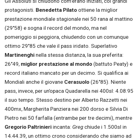
Gli Assoluti si chiudono com’erano iniziati, coi grandi
protagonisti.
Benedetta Pilato
ottiene la miglior
prestazione mondiale stagionale nei 50 rana al mattino
(29″58) e sogna il record del mondo, ma nel
pomeriggio si peggiora, chiudendo con un comunque
ottimo 29″85 che vale il pass iridato. Superlativo
Martinenghi
nella stessa distanza, la sua preferita:
26″49,
miglior prestazione al mondo
(battuto Peaty) e
record italiano mancato per un decimo. Si qualifica ai
Mondiali anche il giovane
Cerasuolo
(26″85). Niente
pass, invece, per un’opaca Quadarella nei 400sl: 4.08.95
il suo tempo. Stesso destino per Alberto Razzetti nei
400mx, Margherita Panziera nei 200 dorso e Silvia Di
Pietro nei 50 farfalla (entrambe per tre decimi), mentre
Gregorio Paltrinieri
incanta:
Greg
chiude i 1.500sl in
14.44.39, un ottimo crono considerando che siamo ad