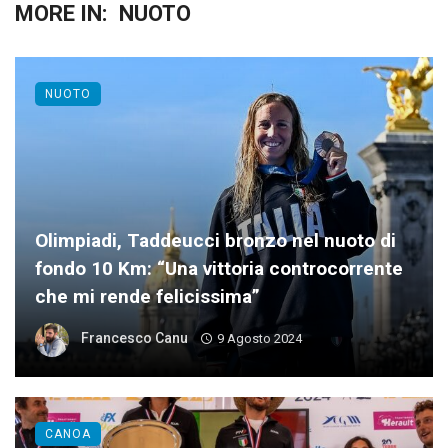
MORE IN:
NUOTO
NUOTO
Olimpiadi, Taddeucci bronzo nel nuoto di
fondo 10 Km: “Una vittoria controcorrente
che mi rende felicissima”
Francesco Canu
9 Agosto 2024
CANOA