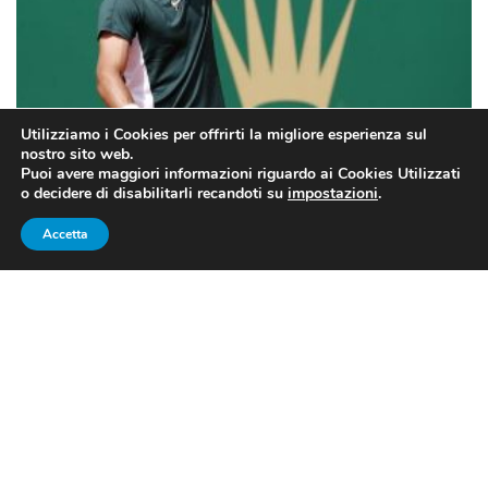
Utilizziamo i Cookies per offrirti la migliore esperienza sul
nostro sito web.
Puoi avere maggiori informazioni riguardo ai Cookies Utilizzati
o decidere di disabilitarli recandoti su
impostazioni
.
Lorenzo Musetti (FONTE: https://sport.sky.it/tennis/)
Accetta
SINNER E MUSETTI IN, FOGNINI
E SONEGO OUT
Jannik Sinner
(
7-5, 6-3
contro
Ruusuvuori
) e
Lorenzo
Musetti
(
6-2, 7-6
contro
Auger Aliassime
) si prendono
la scena, volando agli ottavi di finale del
Masters 1000
Montecarlo 2022
.