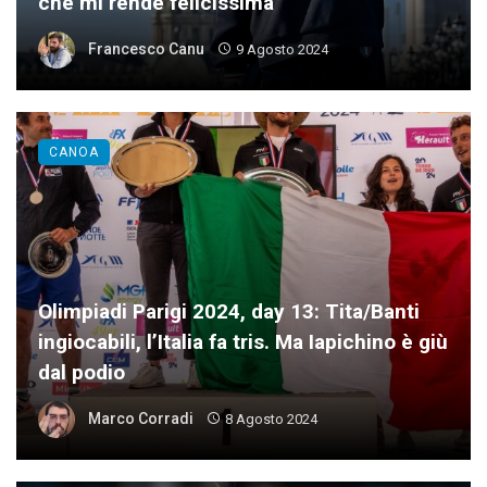
che mi rende felicissima”
Francesco Canu
9 Agosto 2024
CANOA
Olimpiadi Parigi 2024, day 13: Tita/Banti
ingiocabili, l’Italia fa tris. Ma Iapichino è giù
dal podio
Marco Corradi
8 Agosto 2024