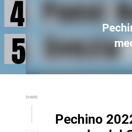
Pechin
med
SHARE
Pechino 2022