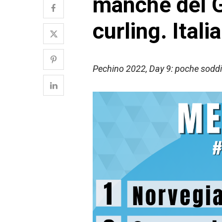
manche del G
curling. Itali
Pechino 2022, Day 9: poche soddisf