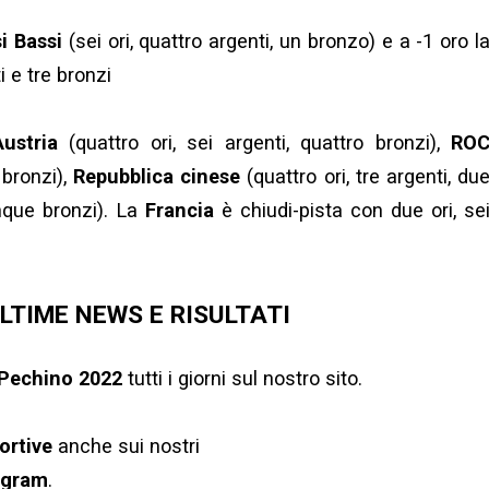
i Bassi
(sei ori, quattro argenti, un bronzo) e a -1 oro l
i e tre bronzi
Austria
(quattro ori, sei argenti, quattro bronzi),
RO
 bronzi),
Repubblica cinese
(quattro ori, tre argenti, du
nque bronzi). La
Francia
è chiudi-pista con due ori, se
ULTIME NEWS E RISULTATI
 Pechino 2022
tutti i giorni sul nostro sito.
ortive
anche sui nostri
agram
.