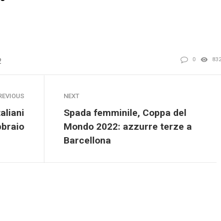
0
83
2
REVIOUS
NEXT
aliani
Spada femminile, Coppa del
bbraio
Mondo 2022: azzurre terze a
Barcellona