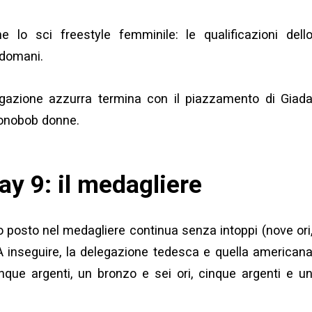
lo sci freestyle femminile: le qualificazioni dell
 domani.
egazione azzurra termina con il piazzamento di Giad
monobob donne.
y 9: il medagliere
 posto nel medagliere continua senza intoppi (nove ori
 A inseguire, la delegazione tedesca e quella american
inque argenti, un bronzo e sei ori, cinque argenti e u