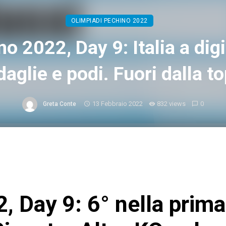
OLIMPIADI PECHINO 2022
o 2022, Day 9: Italia a dig
aglie e podi. Fuori dalla t
13 Febbraio 2022
832 views
0
Greta Conte
, Day 9: 6° nella prima